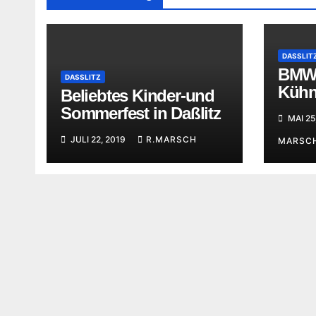
DASSLIT
BMW
DASSLITZ
Kühn
Beliebtes Kinder-und
Feie
Sommerfest in Daßlitz
MAI 25
JULI 22, 2019
R.MARSCH
MARSC