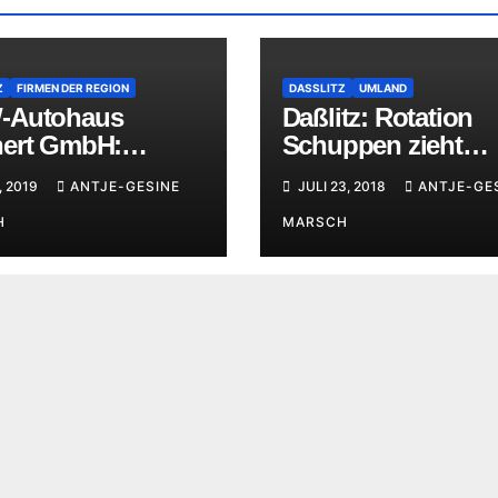
Z
FIRMEN DER REGION
DASSLITZ
UMLAND
-Autohaus
Daßlitz: Rotation
ert GmbH:
Schuppen zieht
rliche Einweihung
Feuerwehrauto am
, 2019
ANTJE-GESINE
JULI 23, 2018
ANTJE-GE
weitesten
H
MARSCH