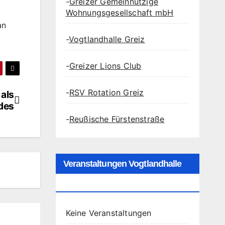
-
Greizer Gemeinnützige
Wohnungsgesellschaft mbH
an
-
Vogtlandhalle Greiz
-
Greizer Lions Club
-
RSV Rotation Greiz
als
des
-
Reußische Fürstenstraße
Veranstaltungen Vogtlandhalle
Greiz
Keine Veranstaltungen