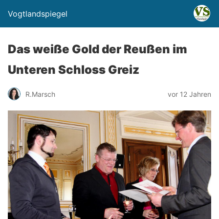
Vogtlandspiegel
Das weiße Gold der Reußen im
Unteren Schloss Greiz
R.Marsch
vor 12 Jahren