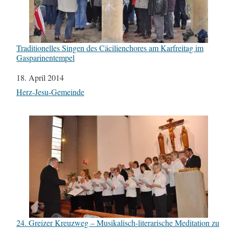
Traditionelles Singen des Cäcilienchores am Karfreitag im
Gasparinentempel
Datum
18. April 2014
In Bezug auf
Herz-Jesu-Gemeinde
24. Greizer Kreuzweg – Musikalisch-literarische Meditation zu