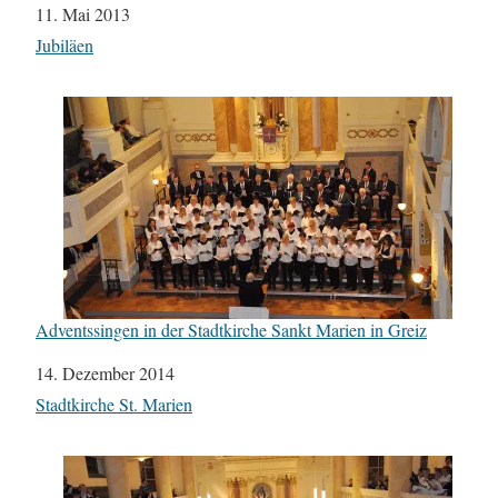
Datum
11. Mai 2013
In Bezug auf
Jubiläen
Adventssingen in der Stadtkirche Sankt Marien in Greiz
Datum
14. Dezember 2014
In Bezug auf
Stadtkirche St. Marien