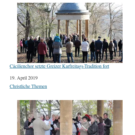
Cäcilienchor setzte Greizer Karfreitags-Tradition fort
Datum
19. April 2019
In Bezug auf
Christliche Themen