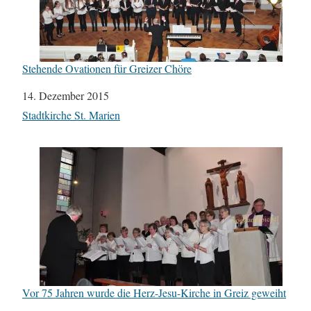
Stehende Ovationen für Greizer Chöre
Datum
14. Dezember 2015
In Bezug auf
Stadtkirche St. Marien
Vor 75 Jahren wurde die Herz-Jesu-Kirche in Greiz geweiht