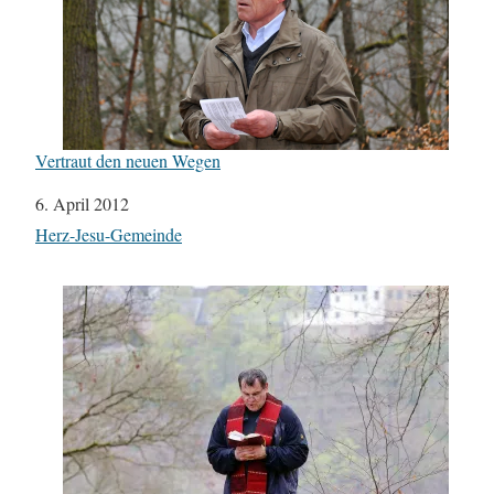
Vertraut den neuen Wegen
Datum
6. April 2012
In Bezug auf
Herz-Jesu-Gemeinde