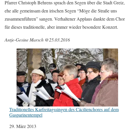
Pfarrer Christoph Behrens sprach den Segen über die Stadt Greiz,
ehe alle gemeinsam den irischen Segen “Möge die Straße uns
zusammenführen” sangen. Verhaltener Applaus dankte dem Chor
für dieses traditionelle, aber immer wieder besondere Konzert.
Antje-Gesine Marsch @25.03.2016
Traditionelles Karfreitagssingen des Cäcilienchores auf dem
Gasparinentempel
Datum
29. März 2013