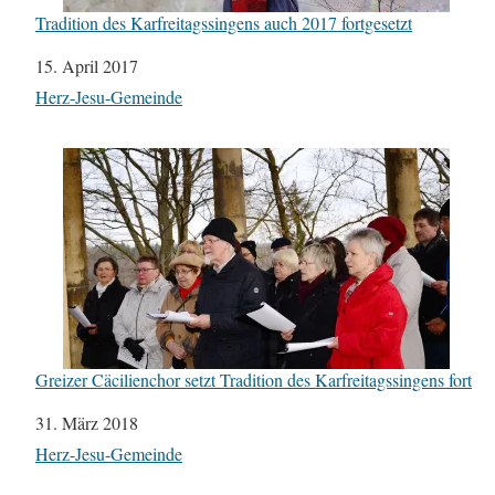
Tradition des Karfreitagssingens auch 2017 fortgesetzt
Datum
15. April 2017
In Bezug auf
Herz-Jesu-Gemeinde
Greizer Cäcilienchor setzt Tradition des Karfreitagssingens fort
Datum
31. März 2018
In Bezug auf
Herz-Jesu-Gemeinde