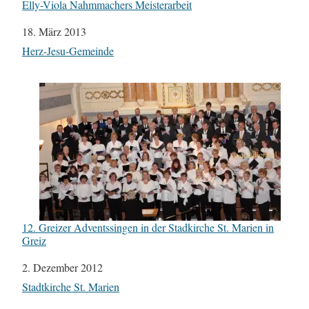
Elly-Viola Nahmmachers Meisterarbeit
Datum
18. März 2013
In Bezug auf
Herz-Jesu-Gemeinde
12. Greizer Adventssingen in der Stadkirche St. Marien in
Greiz
Datum
2. Dezember 2012
In Bezug auf
Stadtkirche St. Marien