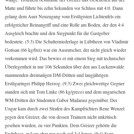
Matte und führte bis zehn Sekunden vor Schluss mit 4:0. Dann
gelang dem Auer Neuzugang vom Erstligisten Lichtenfels ein
erfolgreicher Beinangriff und eine Rolle am Boden, der den 4:4
Ausgleich brachte und den Siegpunkt für die Gastgeber
bedeutete. (5:3) Die Schulterniederlage in Lübtheen von Vladimir
Gotisan (66 kg/frei) war ein Ausrutscher, der nicht gleich wieder
vorkommen wird. Das bewies er mit einem Sieg mit technischer
Überlegenheit in nur 106 Sekunden über den aus Luckenwalde
stammenden dreimaligen DM-Dritten und langjährigen
Erstligaringer Philipp Herzog. (9:3) Zwei gleichwertige Gegner
standen sich mit Tom Linke (86 kg/greco) und dem ungarischen
WM-Dritten der Studenten Gabor Madarasi gegenüber. Der
Ungar kam durch zwei Strafen des Kampfrichters Rene Wenzel
gegen den Greizer, die von dessen Trainern nicht unkritisch
gesehen wurden, zu vier Punkten. Dem Greizer gehörte die
Endphase, er kam aber nur noch auf 3:4 heran. (9:4) Sven