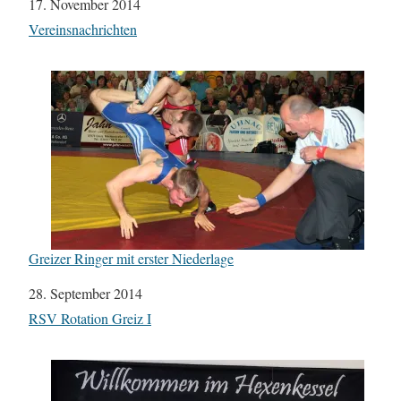
Datum
17. November 2014
In Bezug auf
Vereinsnachrichten
Greizer Ringer mit erster Niederlage
Datum
28. September 2014
In Bezug auf
RSV Rotation Greiz I