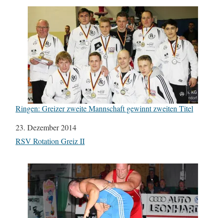
Ringen: Greizer zweite Mannschaft gewinnt zweiten Titel
Datum
23. Dezember 2014
In Bezug auf
RSV Rotation Greiz II