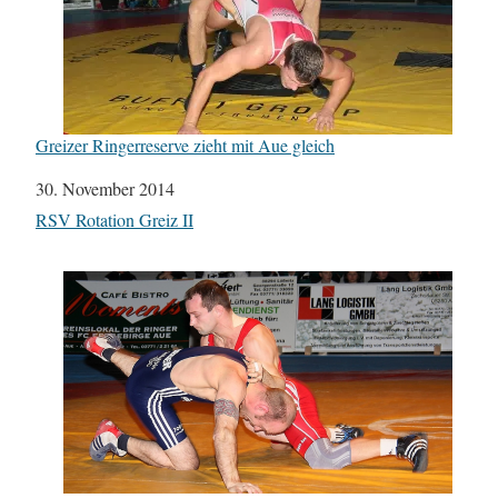
Greizer Ringerreserve zieht mit Aue gleich
Datum
30. November 2014
In Bezug auf
RSV Rotation Greiz II