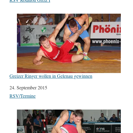
Greizer Ringer wollen in Gelenau gewinnen
Datum
24. September 2015
In Bezug auf
RSV/Termine