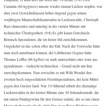
Cammin (66 kg/greco) musste wieder einmal Lücken stopfen, war
aber zwei Gewichtsklassen höher ringend gegen seinen
vorjährigen Mannschaftskameraden in Luckenwalde, Christoph
Bast chancenlos und unterlag in der vierten Minute mit
technischer Überlegenheit. (9:8) Es gibt kaum Griechisch-
Römisch-Spezialisten, die im freien Stil zurechtkommen.
Umgekehrt ist das schon öfter der Fall. Nach der Vorwoche hätte
man noch annehmen können, der Lübtheener Gegner hätte
Thomas Leffler (86 kg/frei) zu stark unterschätzt oder wäre aus
irgendeinem – vielleicht technischen – Grund nicht mit ihm
zurechtgekommen. Nun erwischte es mit Willi Wendel den
zweiten hoch eingeschätzten Freistilspezialisten, der kein Mittel
gegen den Greizer fand. Nur 3:0 führend erhielt der ehemalige
Luckenwalder in der letzten Minute eine 30 Sekundenstrafe, die
mit einem Punktgewinn für den Greizer endete, der so nur einen
Mannschaftspunkt abgab. (9:9) Der Auer Brian Bliefner war in