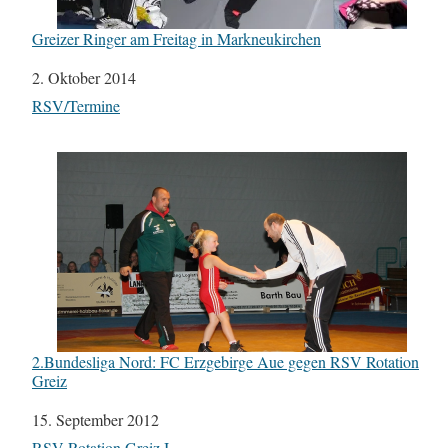
Greizer Ringer am Freitag in Markneukirchen
Datum
2. Oktober 2014
In Bezug auf
RSV/Termine
2.Bundesliga Nord: FC Erzgebirge Aue gegen RSV Rotation
Greiz
Datum
15. September 2012
In Bezug auf
RSV Rotation Greiz I