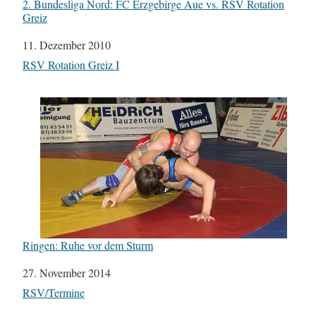
2. Bundesliga Nord: FC Erzgebirge Aue vs. RSV Rotation
Greiz
Datum
11. Dezember 2010
In Bezug auf
RSV Rotation Greiz I
Ringen: Ruhe vor dem Sturm
Datum
27. November 2014
In Bezug auf
RSV/Termine