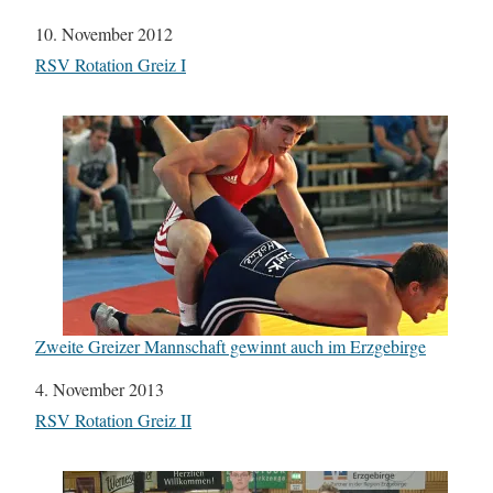
Datum
10. November 2012
In Bezug auf
RSV Rotation Greiz I
Zweite Greizer Mannschaft gewinnt auch im Erzgebirge
Datum
4. November 2013
In Bezug auf
RSV Rotation Greiz II