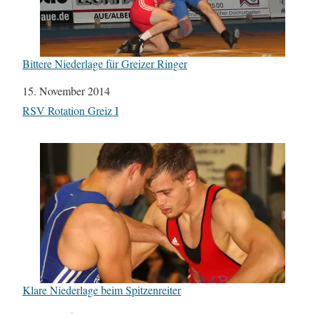
Bittere Niederlage für Greizer Ringer
Datum
15. November 2014
In Bezug auf
RSV Rotation Greiz I
Klare Niederlage beim Spitzenreiter