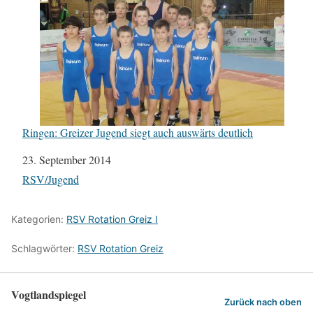
Ringen: Greizer Jugend siegt auch auswärts deutlich
Datum
23. September 2014
In Bezug auf
RSV/Jugend
Kategorien:
RSV Rotation Greiz I
Schlagwörter:
RSV Rotation Greiz
Vogtlandspiegel
Zurück nach oben