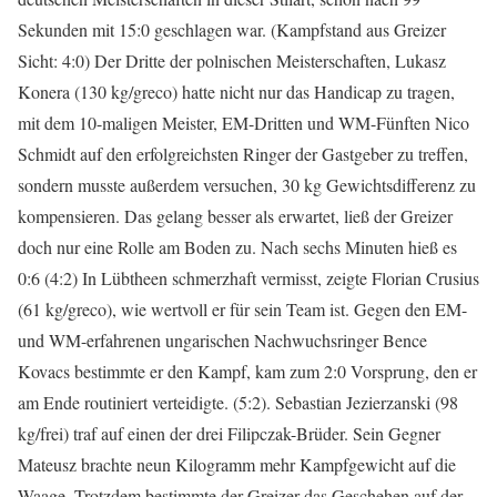
Sekunden mit 15:0 geschlagen war. (Kampfstand aus Greizer
Sicht: 4:0) Der Dritte der polnischen Meisterschaften, Lukasz
Konera (130 kg/greco) hatte nicht nur das Handicap zu tragen,
mit dem 10-maligen Meister, EM-Dritten und WM-Fünften Nico
Schmidt auf den erfolgreichsten Ringer der Gastgeber zu treffen,
sondern musste außerdem versuchen, 30 kg Gewichtsdifferenz zu
kompensieren. Das gelang besser als erwartet, ließ der Greizer
doch nur eine Rolle am Boden zu. Nach sechs Minuten hieß es
0:6 (4:2) In Lübtheen schmerzhaft vermisst, zeigte Florian Crusius
(61 kg/greco), wie wertvoll er für sein Team ist. Gegen den EM-
und WM-erfahrenen ungarischen Nachwuchsringer Bence
Kovacs bestimmte er den Kampf, kam zum 2:0 Vorsprung, den er
am Ende routiniert verteidigte. (5:2). Sebastian Jezierzanski (98
kg/frei) traf auf einen der drei Filipczak-Brüder. Sein Gegner
Mateusz brachte neun Kilogramm mehr Kampfgewicht auf die
Waage. Trotzdem bestimmte der Greizer das Geschehen auf der