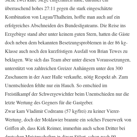
überraschend hohes 27:11 gegen die stark eingeschätzte
Kombination von Lugau/Thalheim, hoffte man auch auf ein
erfolgreiches Abschneiden des Bundesligateams. Die Reise ins
Erzgebirge stand aber unter keinem guten Stern, hatten die Gäste
doch neben dem bekannten Besetzungsproblemen in der 86 kg-
Klasse auch noch den kurzfristigen Ausfall von Brian Tewes zu
beklagen. Wie sich das Team aber unter diesen Voraussetzungen,
unterstützt von zahlreichen Greizer Anhängern unter den 300
Zuschauern in der Auer Halle verkaufte, nötig Respekt ab. Zum
Unentschieden fehlte nur ein Hauch. So entschied im
Freistilkampf der Schwergewichtler beim Unentschieden nur die
letzte Wertung des Gegners für die Gastgeber.
Zwar kam Vladimir Codreanu (57 kg/frei) zu keiner Vierer-
Wertung, doch der Moldawier brannte ein solches Feuerwerk von
Griffen ab, dass Kirk Reimer, immerhin auch schon Dritter bei
deutschen Meisterschaften in dieser Stilart, schon nach 99