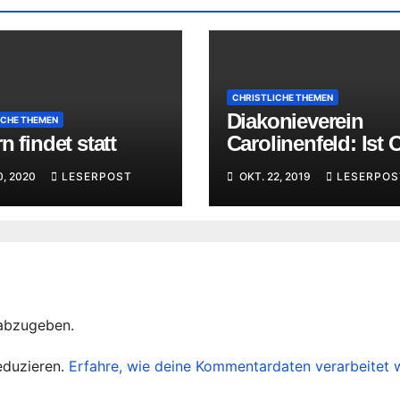
CHRISTLICHE THEMEN
Diakonieverein
ICHE THEMEN
n findet statt
Carolinenfeld: Ist
jetzt im Himmel od
0, 2020
LESERPOST
OKT. 22, 2019
LESERPOS
doch im Sarg?
abzugeben.
eduzieren.
Erfahre, wie deine Kommentardaten verarbeitet 