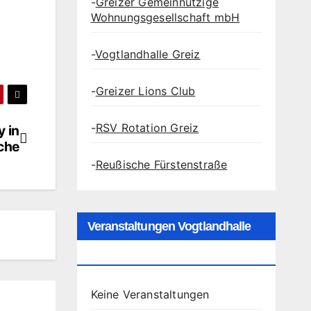
-
Greizer Gemeinnützige
Wohnungsgesellschaft mbH
-
Vogtlandhalle Greiz
-
Greizer Lions Club
-
RSV Rotation Greiz
y in
rche
-
Reußische Fürstenstraße
Veranstaltungen Vogtlandhalle
Greiz
Keine Veranstaltungen