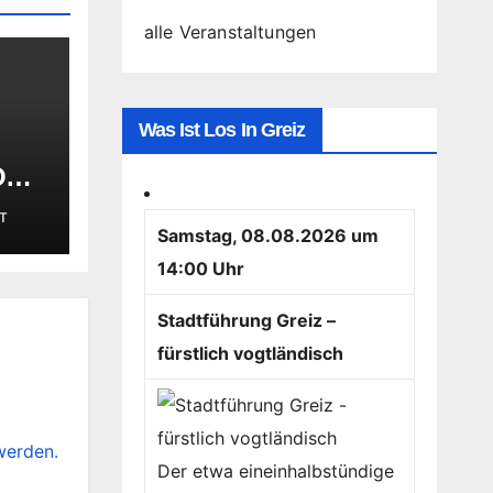
alle Veranstaltungen
Was Ist Los In Greiz
 Oma
er
T
Samstag, 08.08.2026 um
14:00 Uhr
Stadtführung Greiz –
fürstlich vogtländisch
werden.
Der etwa eineinhalbstündige