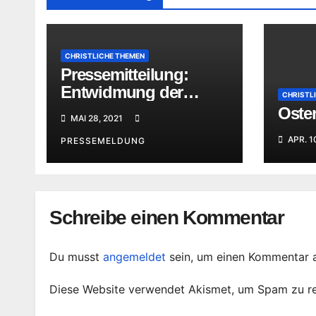
CHRISTLICHE THEMEN
Pressemitteilung:
Entwidmung der
CHRISTL
Kirche Aubachtal
Oster
MAI 28, 2021
APR. 1
PRESSEMELDUNG
Schreibe einen Kommentar
Du musst
angemeldet
sein, um einen Kommentar 
Diese Website verwendet Akismet, um Spam zu r