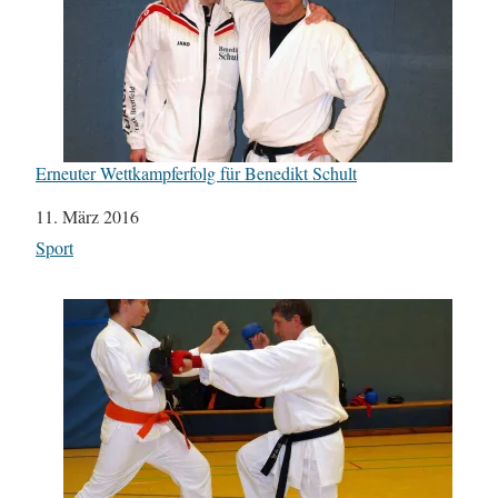
Erneuter Wettkampferfolg für Benedikt Schult
Datum
11. März 2016
In Bezug auf
Sport