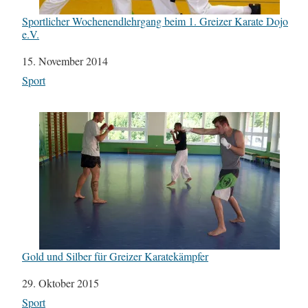
Sportlicher Wochenendlehrgang beim 1. Greizer Karate Dojo
e.V.
Datum
15. November 2014
In Bezug auf
Sport
Gold und Silber für Greizer Karatekämpfer
Datum
29. Oktober 2015
In Bezug auf
Sport