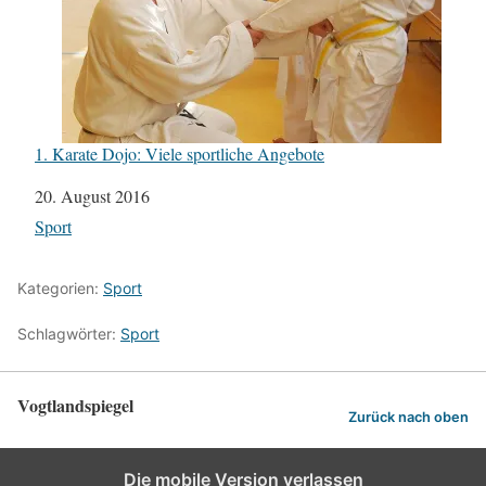
1. Karate Dojo: Viele sportliche Angebote
Datum
20. August 2016
In Bezug auf
Sport
Kategorien:
Sport
Schlagwörter:
Sport
Vogtlandspiegel
Zurück nach oben
Die mobile Version verlassen