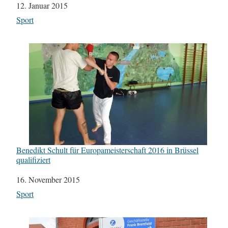
Datum
12. Januar 2015
In Bezug auf
Sport
Benedikt Schult für Europameisterschaft 2016 in Brüssel
qualifiziert
Datum
16. November 2015
In Bezug auf
Sport