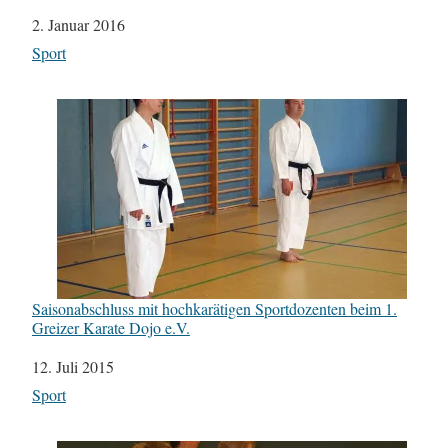
Datum
2. Januar 2016
In Bezug auf
Sport
Saisonabschluss mit hochkarätigen Sportdozenten beim 1.
Greizer Karate Dojo e.V.
Datum
12. Juli 2015
In Bezug auf
Sport