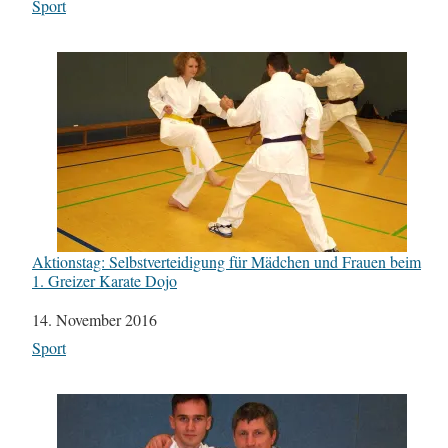
In Bezug auf
Sport
Aktionstag: Selbstverteidigung für Mädchen und Frauen beim
1. Greizer Karate Dojo
Datum
14. November 2016
In Bezug auf
Sport