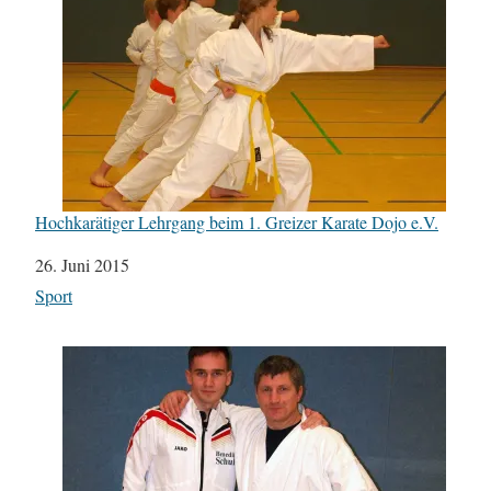
Hochkarätiger Lehrgang beim 1. Greizer Karate Dojo e.V.
Datum
26. Juni 2015
In Bezug auf
Sport