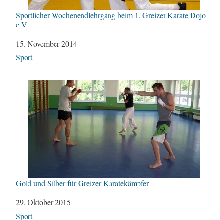
Sportlicher Wochenendlehrgang beim 1. Greizer Karate Dojo
e.V.
Datum
15. November 2014
In Bezug auf
Sport
Gold und Silber für Greizer Karatekämpfer
Datum
29. Oktober 2015
In Bezug auf
Sport