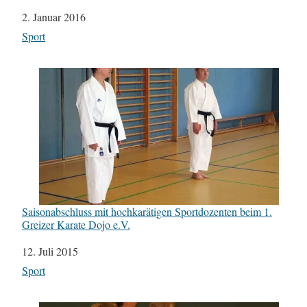
Datum
2. Januar 2016
In Bezug auf
Sport
Saisonabschluss mit hochkarätigen Sportdozenten beim 1.
Greizer Karate Dojo e.V.
Datum
12. Juli 2015
In Bezug auf
Sport