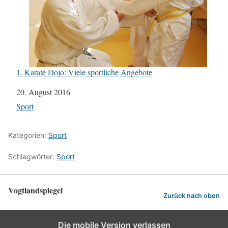
1. Karate Dojo: Viele sportliche Angebote
Datum
20. August 2016
In Bezug auf
Sport
Kategorien:
Sport
Schlagwörter:
Sport
Vogtlandspiegel
Zurück nach oben
Die mobile Version verlassen