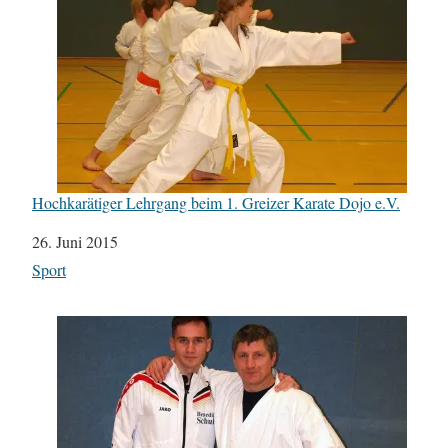
Hochkarätiger Lehrgang beim 1. Greizer Karate Dojo e.V.
Datum
26. Juni 2015
In Bezug auf
Sport