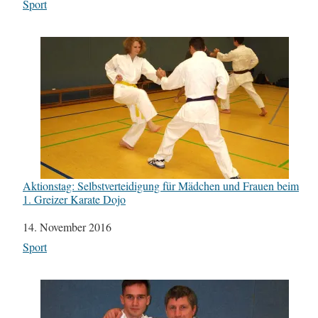
In Bezug auf
Sport
Aktionstag: Selbstverteidigung für Mädchen und Frauen beim
1. Greizer Karate Dojo
Datum
14. November 2016
In Bezug auf
Sport