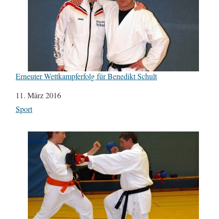
Erneuter Wettkampferfolg für Benedikt Schult
Datum
11. März 2016
In Bezug auf
Sport