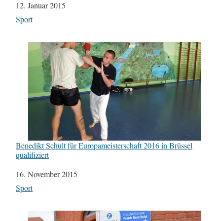
Datum
12. Januar 2015
In Bezug auf
Sport
Benedikt Schult für Europameisterschaft 2016 in Brüssel
qualifiziert
Datum
16. November 2015
In Bezug auf
Sport