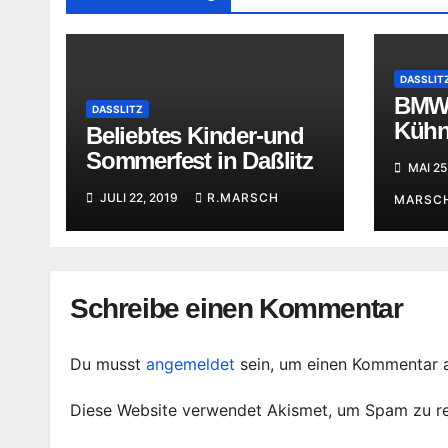
DASSLIT
BMW
DASSLITZ
Kühn
Beliebtes Kinder-und
Feie
Sommerfest in Daßlitz
MAI 25
JULI 22, 2019
R.MARSCH
MARSC
Schreibe einen Kommentar
Du musst
angemeldet
sein, um einen Kommentar 
Diese Website verwendet Akismet, um Spam zu r