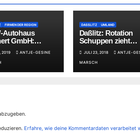
Z
FIRMEN DER REGION
DASSLITZ
UMLAND
-Autohaus
Daßlitz: Rotation
ert GmbH:
Schuppen zieht
rliche Einweihung
Feuerwehrauto am
, 2019
ANTJE-GESINE
JULI 23, 2018
ANTJE-GE
weitesten
H
MARSCH
abzugeben.
eduzieren.
Erfahre, wie deine Kommentardaten verarbeitet 