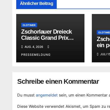
Ähnlicher Beitrag
OLDTIMER
Zschorlauer Dreieck
OLDTIME
Classic Grand Prix
Zsch
erhöhte die Vorfreude
ein p
AUG. 4, 2026
aufs nächste Jubiläum
Moto
JULI 1
PRESSEMELDUNG
Schreibe einen Kommentar
Du musst
angemeldet
sein, um einen Kommentar 
Diese Website verwendet Akismet, um Spam zu r