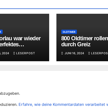
R
OLDTIMER
orlau war wieder
800 Oldtimer rolle
erfektes
durch Greiz
rsport-Fest
5, 2024
LESERPOST
JUNI 16, 2024
LESERPOS
abzugeben.
eduzieren.
Erfahre, wie deine Kommentardaten verarbeitet 