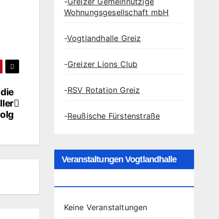
-
Greizer Gemeinnützige
Wohnungsgesellschaft mbH
-
Vogtlandhalle Greiz
-
Greizer Lions Club
-
RSV Rotation Greiz
die
ller
folg
-
Reußische Fürstenstraße
Veranstaltungen Vogtlandhalle
Greiz
Keine Veranstaltungen