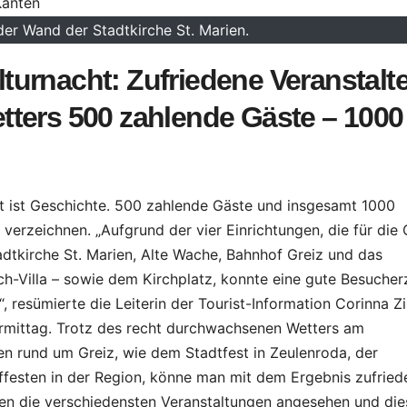
der Wand der Stadtkirche St. Marien.
urnacht: Zufriedene Veranstalte
ters 500 zahlende Gäste – 1000
t ist Geschichte. 500 zahlende Gäste und insgesamt 1000
erzeichnen. „Aufgrund der vier Einrichtungen, die für die
adtkirche St. Marien, Alte Wache, Bahnhof Greiz und das
ach-Villa – sowie dem Kirchplatz, konnte eine gute Besucher
, resümierte die Leiterin der Tourist-Information Corinna Zil
rmittag. Trotz des recht durchwachsenen Wetters am
n rund um Greiz, wie dem Stadtfest in Zeulenroda, der
ffesten in der Region, könne man mit dem Ergebnis zufried
ungen die verschiedensten Veranstaltungen angesehen und die