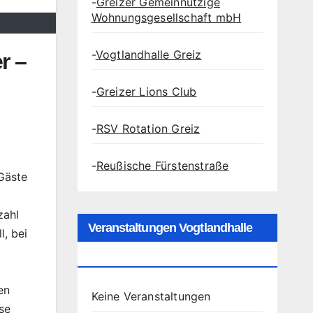
-
Greizer Gemeinnützige
Wohnungsgesellschaft mbH
-
Vogtlandhalle Greiz
r –
-
Greizer Lions Club
-
RSV Rotation Greiz
-
Reußische Fürstenstraße
 Gäste
zahl
Veranstaltungen Vogtlandhalle
l, bei
Greiz
en
Keine Veranstaltungen
se