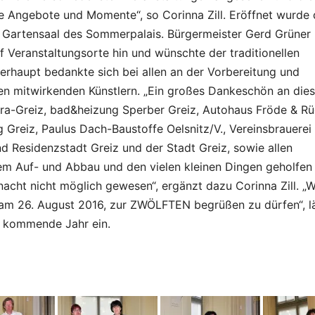
he Angebote und Momente“, so Corinna Zill. Eröffnet wurde 
m Gartensaal des Sommerpalais. Bürgermeister Gerd Grüner
f Veranstaltungsorte hin und wünschte der traditionellen
erhaupt bedankte sich bei allen an der Vorbereitung und
en mitwirkenden Künstlern. „Ein großes Dankeschön an dies
era-Greiz, bad&heizung Sperber Greiz, Autohaus Fröde & R
g Greiz, Paulus Dach-Baustoffe Oelsnitz/V., Vereinsbrauerei
d Residenzstadt Greiz und der Stadt Greiz, sowie allen
 dem Auf- und Abbau und den vielen kleinen Dingen geholfen
acht nicht möglich gewesen“, ergänzt dazu Corinna Zill. „W
 am 26. August 2016, zur ZWÖLFTEN begrüßen zu dürfen“, l
as kommende Jahr ein.