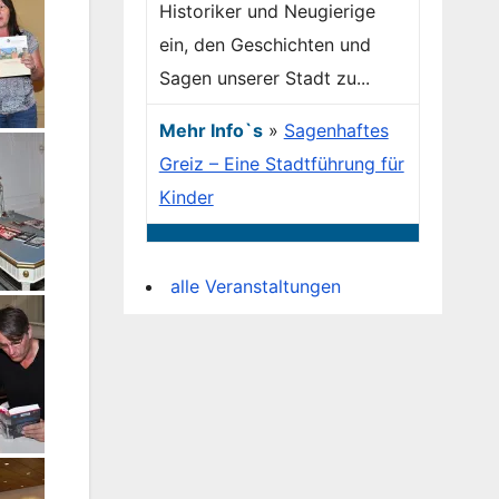
Historiker und Neugierige
ein, den Geschichten und
Sagen unserer Stadt zu...
v.l. Eva-Maria von Mariassy, Dr. Klaus Machalett, Antje Dunse, Undine Hohmuth, Rainer Koch, Corinna Zill, Corina Gutmann, Stephan Marek und Ralf Stiller.
Mehr Info`s
»
Sagenhaftes
Greiz – Eine Stadtführung für
Kinder
alle Veranstaltungen