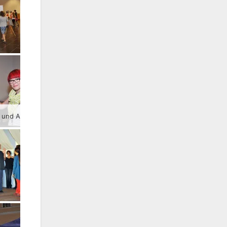
Juliane (l.) und Anne beim Zubereiten von leckeren Cocktails.