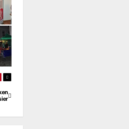
ken
sier