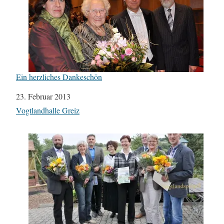
Ein herzliches Dankeschön
Datum
23. Februar 2013
In Bezug auf
Vogtlandhalle Greiz