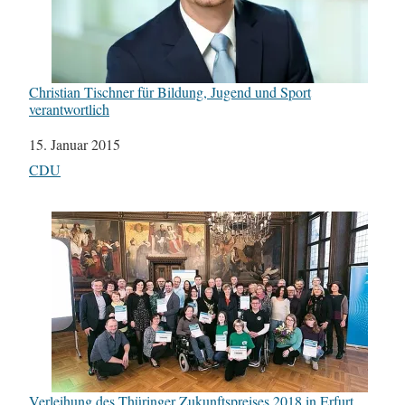
Christian Tischner für Bildung, Jugend und Sport
verantwortlich
Datum
15. Januar 2015
In Bezug auf
CDU
Verleihung des Thüringer Zukunftspreises 2018 in Erfurt