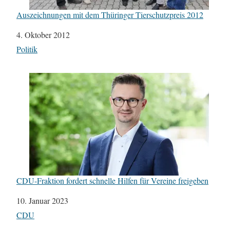
Auszeichnungen mit dem Thüringer Tierschutzpreis 2012
Datum
4. Oktober 2012
In Bezug auf
Politik
CDU-Fraktion fordert schnelle Hilfen für Vereine freigeben
Datum
10. Januar 2023
In Bezug auf
CDU