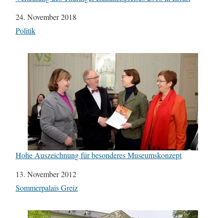
Datum
24. November 2018
In Bezug auf
Politik
Hohe Auszeichnung für besonderes Museumskonzept
Datum
13. November 2012
In Bezug auf
Sommerpalais Greiz