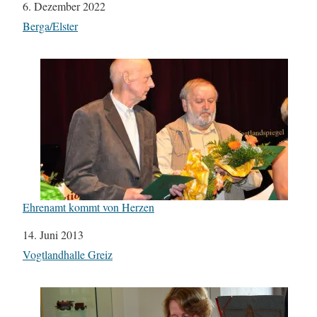
Datum
6. Dezember 2022
In Bezug auf
Berga/Elster
Ehrenamt kommt von Herzen
Datum
14. Juni 2013
In Bezug auf
Vogtlandhalle Greiz