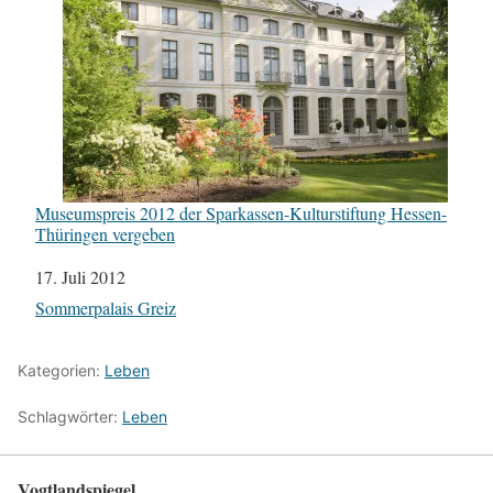
Museumspreis 2012 der Sparkassen-Kulturstiftung Hessen-
Thüringen vergeben
Datum
17. Juli 2012
In Bezug auf
Sommerpalais Greiz
Kategorien:
Leben
Schlagwörter:
Leben
Vogtlandspiegel