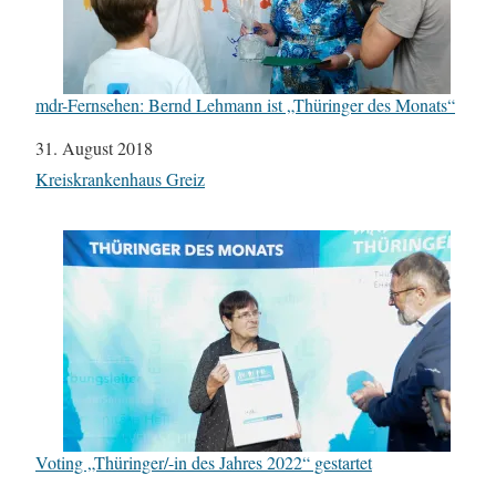
mdr-Fernsehen: Bernd Lehmann ist „Thüringer des Monats“
Datum
31. August 2018
In Bezug auf
Kreiskrankenhaus Greiz
Voting „Thüringer/-in des Jahres 2022“ gestartet