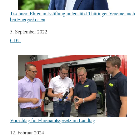
Tischner: Ehrenamtsstiftung unterstützt Thüringer Vereine auch
bei Energiekosten
Datum
5. September 2022
In Bezug auf
CDU
Vorschlag für Ehrenamtsgesetz im Landtag
Datum
12. Februar 2024