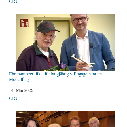
In Bezug auf
CDU
Ehrenamtszertifikat für langjähriges Engagement im
Modellflug
Datum
14. Mai 2026
In Bezug auf
CDU