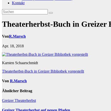
Kontakt
Theaterherbst-Buch in Greizer B
Von
R.Marsch
Apr. 18, 2018
Karsten Schaarschmidt
Beitragsnavigation
Theaterherbst-Buch in Greizer Bibliothek vorgestellt
Von
R.Marsch
Ähnlicher Beitrag
Greizer Theaterherbst
Greizer Theaterherbst auf neuen Pfaden