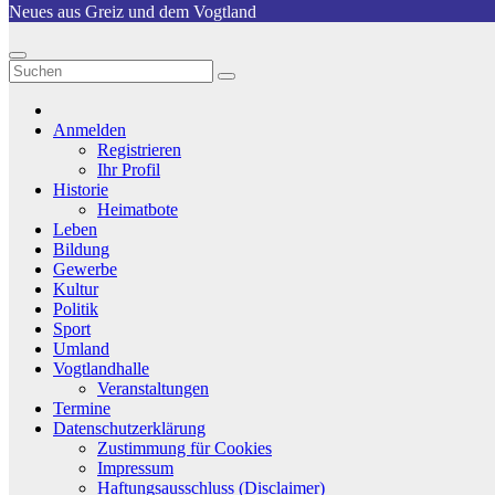
Neues aus Greiz und dem Vogtland
Anmelden
Registrieren
Ihr Profil
Historie
Heimatbote
Leben
Bildung
Gewerbe
Kultur
Politik
Sport
Umland
Vogtlandhalle
Veranstaltungen
Termine
Datenschutzerklärung
Zustimmung für Cookies
Impressum
Haftungsausschluss (Disclaimer)