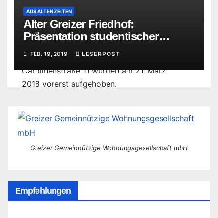
AUS ALTEN ZEITEN
Alter Greizer Friedhof:
Präsentation studentischer
Arbeiten
FEB. 19, 2019
LESERPOST
Die Absperrungen vor dem Haus
Carolinenstraße 11 wurden am 21. März
2018 vorerst aufgehoben.
Greizer Gemeinnützige Wohnungsgesellschaft mbH
Empfehlungen