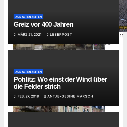
AUS ALTEN ZEITEN
Greiz vor 400 Jahren
MÄRZ 21, 2021
LESERPOST
Die Absperrungen vor dem Haus Carolinenstraße 11
wurden am 21. März 2018 vorerst aufgehoben.
Die Absperrungen vor dem Haus
AUS ALTEN ZEITEN
Carolinenstraße 11 wurden am 21. März
Pohlitz: Wo einst der Wind über
2018 vorerst aufgehoben.
die Felder strich
FEB. 27, 2019
ANTJE-GESINE MARSCH