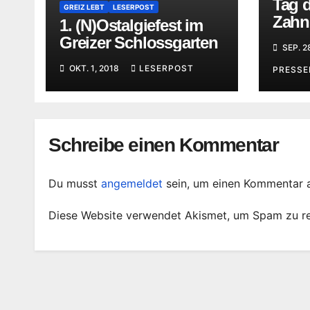
Tag 
GREIZ LEBT
LESERPOST
Zahn
1. (N)Ostalgiefest im
Less
Greizer Schlossgarten
SEP. 2
Greiz
OKT. 1, 2018
LESERPOST
PRESS
Schreibe einen Kommentar
Du musst
angemeldet
sein, um einen Kommentar 
Diese Website verwendet Akismet, um Spam zu r