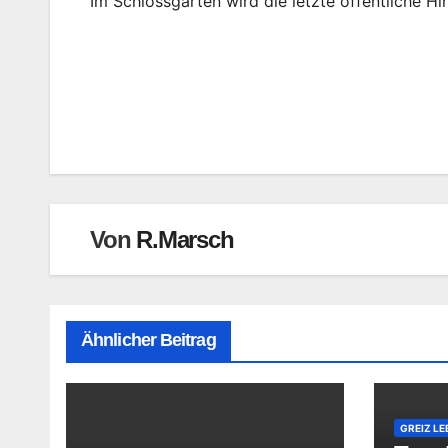
Im Schlossgarten wird die letzte öffentliche Hi
Beitragsnavigation
Von
R.Marsch
Ähnlicher Beitrag
GREIZ LE