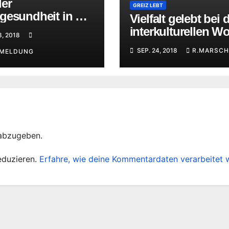
der
GREIZ LEBT
gesundheit in der
Vielfalt gelebt bei 
ing-Regelschule
interkulturellen W
8, 2018
in Greiz
SEP. 24, 2018
R.MARSCH
EMELDUNG
abzugeben.
eduzieren.
Erfahre, wie deine Kommentardaten verarbeitet 