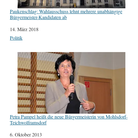
Paukenschlag: Wahlausschuss lehnt mehrere unabhängige
Bürgermeister-Kandidaten ab
Datum
14. März 2018
In Bezug auf
Politik
Petra Pampel heißt die neue Bürgermeisterin von Mohlsdorf-
Teichwolframsdorf
Datum
6. Oktober 2013