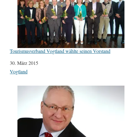
Tourismusverband Vogtland wählte seinen Vorstand
Datum
30. März 2015
In Bezug auf
Vogtland