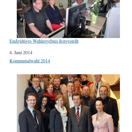
Endgültiges Wahlergebnis festgestellt
Datum
4. Juni 2014
In Bezug auf
Kommunalwahl 2014