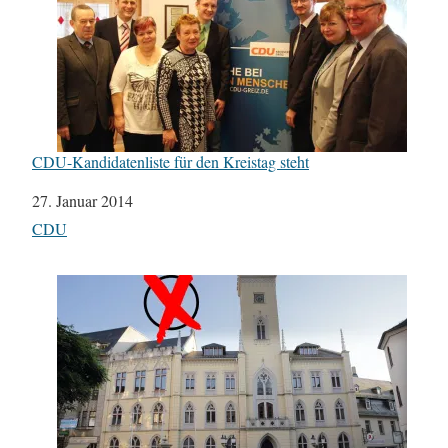
CDU-Kandidatenliste für den Kreistag steht
Datum
27. Januar 2014
In Bezug auf
CDU