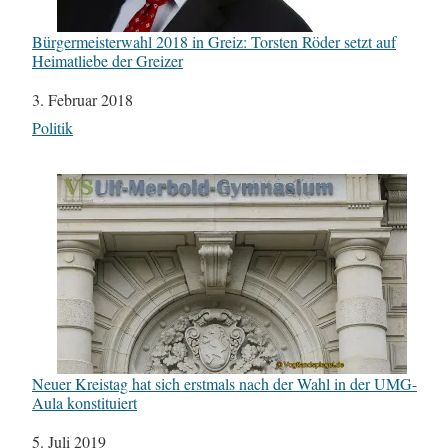
Bürgermeisterwahl 2018 in Greiz: Torsten Röder setzt auf
Heimatliebe der Greizer
Datum
3. Februar 2018
In Bezug auf
Politik
Neuer Kreistag hat sich erstmals nach der Wahl in der UMG-
Aula konstituiert
Datum
5. Juli 2019