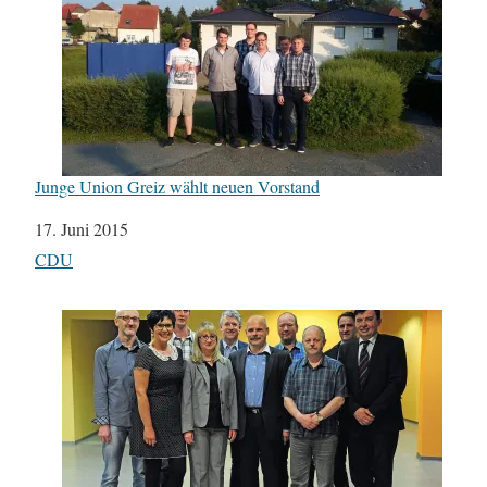
Junge Union Greiz wählt neuen Vorstand
Datum
17. Juni 2015
In Bezug auf
CDU