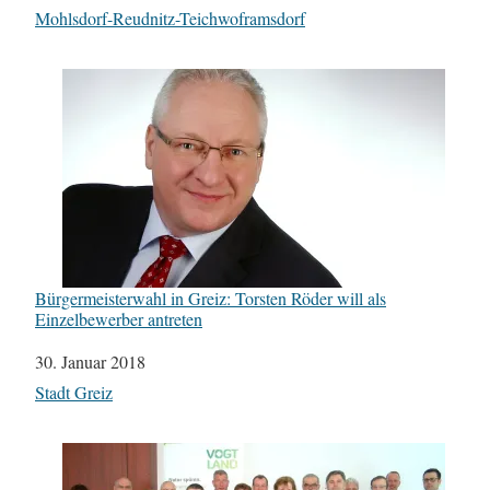
In Bezug auf
Mohlsdorf-Reudnitz-Teichwoframsdorf
Bürgermeisterwahl in Greiz: Torsten Röder will als
Einzelbewerber antreten
Datum
30. Januar 2018
In Bezug auf
Stadt Greiz