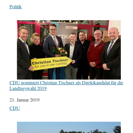
In Bezug auf
Politik
CDU nominiert Christian Tischner als Direktkandidat für die
Landtagswahl 2019
Datum
21. Januar 2019
In Bezug auf
CDU