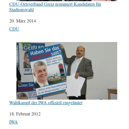
CDU-Ortsverband Greiz nominiert Kandidaten für
Stadtratswahl
Datum
20. März 2014
In Bezug auf
CDU
Wahlkampf der IWA offiziell eingeläutet
Datum
18. Februar 2012
In Bezug auf
IWA