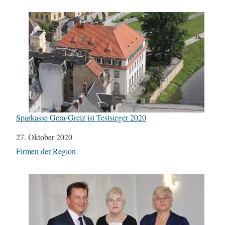
Sparkasse Gera-Greiz ist Testsieger 2020
Datum
27. Oktober 2020
In Bezug auf
Firmen der Region