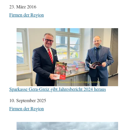
Datum
23. März 2016
In Bezug auf
Firmen der Region
Sparkasse Gera-Greiz gibt Jahresbericht 2024 heraus
Datum
10. September 2025
In Bezug auf
Firmen der Region