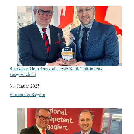
Sparkasse Gera-Greiz als beste Bank Thüringens
ausgezeichnet
Datum
31. Januar 2025
In Bezug auf
Firmen der Region