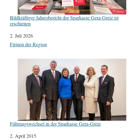
Bildkräftiger Jahresbericht der Sparkasse Gera-Greiz ist
erschienen
Datum
2. Juli 2026
In Bezug auf
Firmen der Region
Führungswechsel in der Sparkasse Gera-Greiz
Datum
2. April 2015