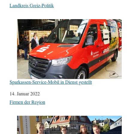
In Bezug auf
Landkreis Greiz-Politik
Sparkassen-Service-Mobil in Dienst gestellt
Datum
14. Januar 2022
In Bezug auf
Firmen der Region