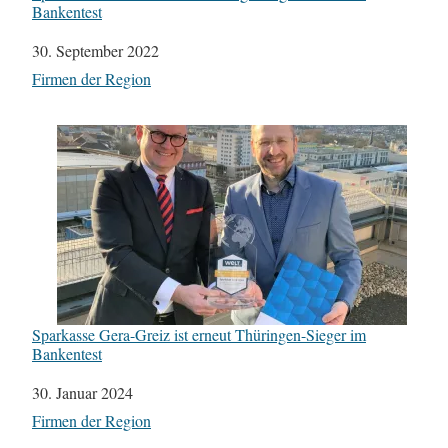
Bankentest
Datum
30. September 2022
In Bezug auf
Firmen der Region
Sparkasse Gera-Greiz ist erneut Thüringen-Sieger im
Bankentest
Datum
30. Januar 2024
In Bezug auf
Firmen der Region