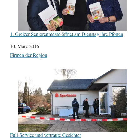
1. Greizer Seniorenmesse öffnet am Dienstag ihre Pforten
Datum
10. März 2016
In Bezug auf
Firmen der Region
Full-Service und vertraute Gesichter