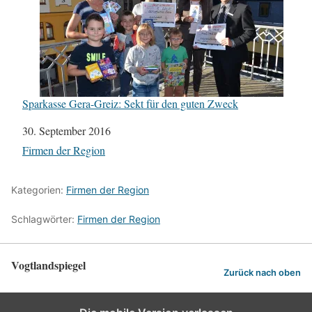
Sparkasse Gera-Greiz: Sekt für den guten Zweck
Datum
30. September 2016
In Bezug auf
Firmen der Region
Kategorien:
Firmen der Region
Schlagwörter:
Firmen der Region
Vogtlandspiegel
Zurück nach oben