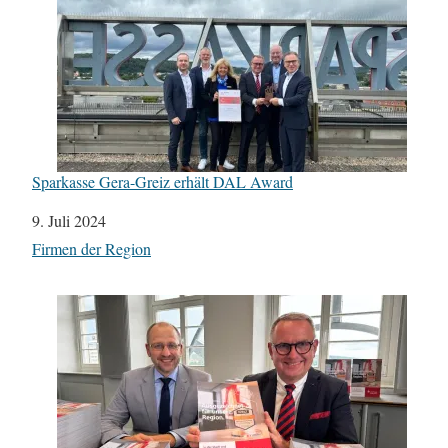
Sparkasse Gera-Greiz erhält DAL Award
Datum
9. Juli 2024
In Bezug auf
Firmen der Region