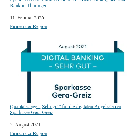
Bank in Thüringen
Datum
11. Februar 2026
In Bezug auf
Firmen der Region
Qualitätssiegel „Sehr gut“ für die digitalen Angebote der
Sparkasse Gera-Greiz
Datum
2. August 2021
In Bezug auf
Firmen der Region