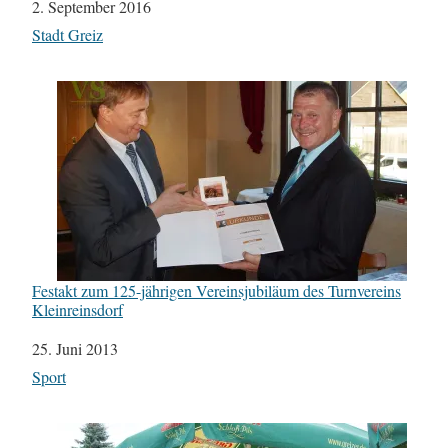
Datum
2. September 2016
In Bezug auf
Stadt Greiz
Festakt zum 125-jährigen Vereinsjubiläum des Turnvereins
Kleinreinsdorf
Datum
25. Juni 2013
In Bezug auf
Sport