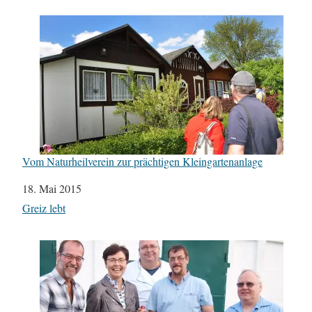
Vom Naturheilverein zur prächtigen Kleingartenanlage
Datum
18. Mai 2015
In Bezug auf
Greiz lebt