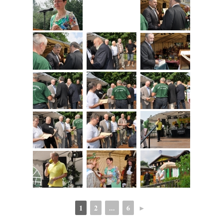
1
2
...
6
►