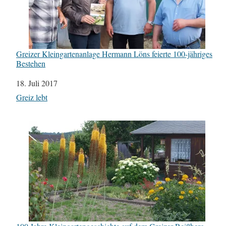
Greizer Kleingartenanlage Hermann Löns feierte 100-jähriges
Bestehen
Datum
18. Juli 2017
In Bezug auf
Greiz lebt