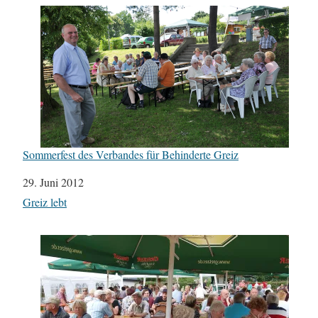
Sommerfest des Verbandes für Behinderte Greiz
Datum
29. Juni 2012
In Bezug auf
Greiz lebt