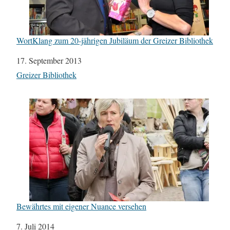
WortKlang zum 20-jährigen Jubiläum der Greizer Bibliothek
Datum
17. September 2013
In Bezug auf
Greizer Bibliothek
Bewährtes mit eigener Nuance versehen
Datum
7. Juli 2014