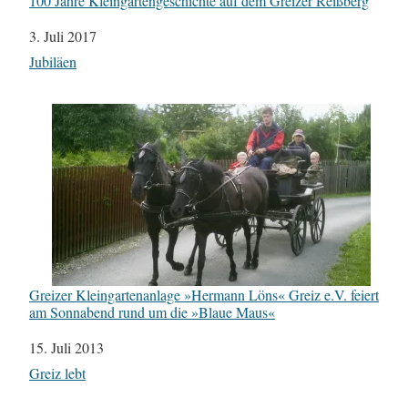
100 Jahre Kleingartengeschichte auf dem Greizer Reißberg
Datum
3. Juli 2017
In Bezug auf
Jubiläen
Greizer Kleingartenanlage »Hermann Löns« Greiz e.V. feiert
am Sonnabend rund um die »Blaue Maus«
Datum
15. Juli 2013
In Bezug auf
Greiz lebt