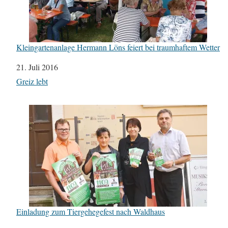
Kleingartenanlage Hermann Löns feiert bei traumhaftem Wetter
Datum
21. Juli 2016
In Bezug auf
Greiz lebt
Einladung zum Tiergehegefest nach Waldhaus