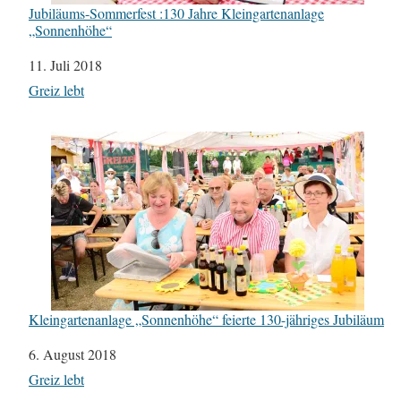
Jubiläums-Sommerfest :130 Jahre Kleingartenanlage
„Sonnenhöhe“
Datum
11. Juli 2018
In Bezug auf
Greiz lebt
Kleingartenanlage „Sonnenhöhe“ feierte 130-jähriges Jubiläum
Datum
6. August 2018
In Bezug auf
Greiz lebt