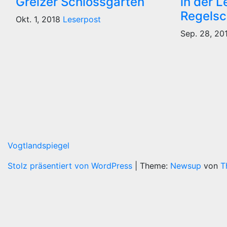
Greizer Schlossgarten
in der L
Regelsc
Okt. 1, 2018
Leserpost
Sep. 28, 2
Vogtlandspiegel
Stolz präsentiert von WordPress
|
Theme:
Newsup
von
T