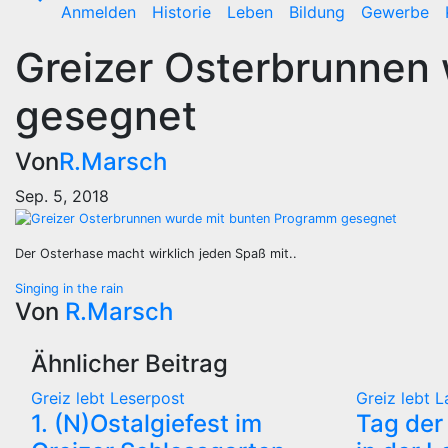
Anmelden
Historie
Leben
Bildung
Gewerbe
Greizer Osterbrunnen
gesegnet
Von
R.Marsch
Sep. 5, 2018
Der Osterhase macht wirklich jeden Spaß mit..
Beitragsnavigation
Singing in the rain
Von
R.Marsch
Ähnlicher Beitrag
Greiz lebt
Leserpost
Greiz lebt
L
1. (N)Ostalgiefest im
Tag der