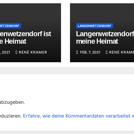
WETZENDORF
LANGENWETZENDORF
enwetzendorf ist
Langenwetzendorf 
e Heimat
meine Heimat
, 2021
RENÉ KRAMER
FEB. 7, 2021
RENÉ KRAM
abzugeben.
eduzieren.
Erfahre, wie deine Kommentardaten verarbeitet 