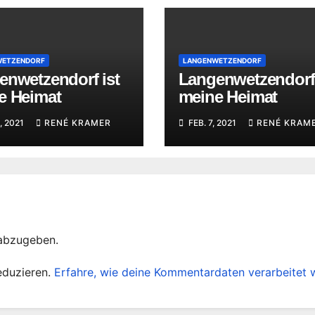
WETZENDORF
LANGENWETZENDORF
enwetzendorf ist
Langenwetzendorf 
e Heimat
meine Heimat
, 2021
RENÉ KRAMER
FEB. 7, 2021
RENÉ KRAM
abzugeben.
eduzieren.
Erfahre, wie deine Kommentardaten verarbeitet 