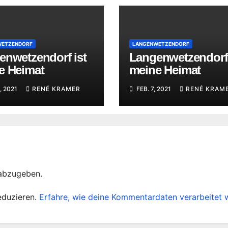
WETZENDORF
LANGENWETZENDORF
enwetzendorf ist
Langenwetzendorf 
e Heimat
meine Heimat
, 2021
RENÉ KRAMER
FEB. 7, 2021
RENÉ KRAM
abzugeben.
eduzieren.
Erfahre, wie deine Kommentardaten verarbeitet 