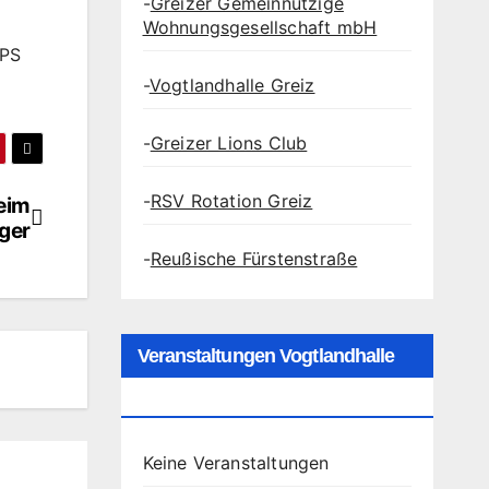
-
Greizer Gemeinnützige
Wohnungsgesellschaft mbH
-PS
-
Vogtlandhalle Greiz
-
Greizer Lions Club
-
RSV Rotation Greiz
eim
iger
-
Reußische Fürstenstraße
Veranstaltungen Vogtlandhalle
Greiz
Keine Veranstaltungen