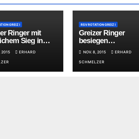
TION GREIZ I
RSV ROTATION GREIZ I
er Ringer mit
Greizer Ringer
ichem Sieg in
besiegen
ig
Tabellenzweiten a
, 2015
ERHARD
NOV. 8, 2015
ERHARD
Mecklenburg
LZER
SCHMELZER