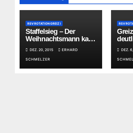
RSV ROTATION GREIZ I
RSV ROTA
Staffelsieg – Der
Greiz
Weihnachtsmann kam
deutl
sehr spät
Leipz
DEZ. 20, 2015
ERHARD
DEZ. 6
SCHMELZER
SCHME