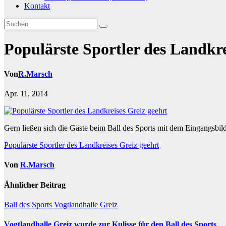
Kontakt
Populärste Sportler des Landkre
Von
R.Marsch
Apr. 11, 2014
Gern ließen sich die Gäste beim Ball des Sports mit dem Eingangsbil
Beitragsnavigation
Populärste Sportler des Landkreises Greiz geehrt
Von
R.Marsch
Ähnlicher Beitrag
Ball des Sports
Vogtlandhalle Greiz
Vogtlandhalle Greiz wurde zur Kulisse für den Ball des Sports