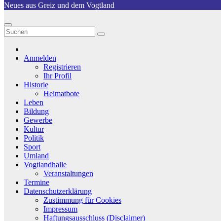
Neues aus Greiz und dem Vogtland
Anmelden
Registrieren
Ihr Profil
Historie
Heimatbote
Leben
Bildung
Gewerbe
Kultur
Politik
Sport
Umland
Vogtlandhalle
Veranstaltungen
Termine
Datenschutzerklärung
Zustimmung für Cookies
Impressum
Haftungsausschluss (Disclaimer)