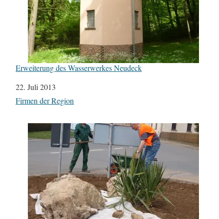
Erweiterung des Wasserwerkes Neudeck
Datum
22. Juli 2013
In Bezug auf
Firmen der Region