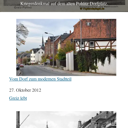
Kriegerdenkmal auf dem alten Pohlitz Dorfplatz.
Vom Dorf zum modernen Stadtteil
Datum
27. Oktober 2012
In Bezug auf
Greiz lebt