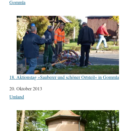
In Bezug auf
Gommla
18. Aktionstag »Sauberer und schöner Ortsteil« in Gommla
Datum
20. Oktober 2013
In Bezug auf
Umland