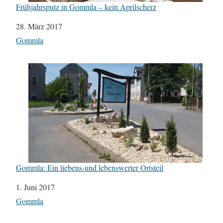
Frühjahrsputz in Gommla – kein Aprilscherz
Datum
28. März 2017
In Bezug auf
Gommla
Gommla: Ein liebens-und lebenswerter Ortsteil
Datum
1. Juni 2017
In Bezug auf
Gommla