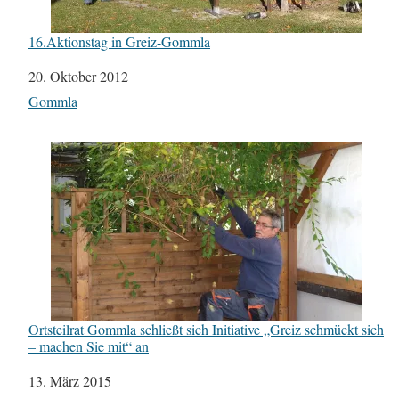
16.Aktionstag in Greiz-Gommla
Datum
20. Oktober 2012
In Bezug auf
Gommla
Ortsteilrat Gommla schließt sich Initiative „Greiz schmückt sich
– machen Sie mit“ an
Datum
13. März 2015