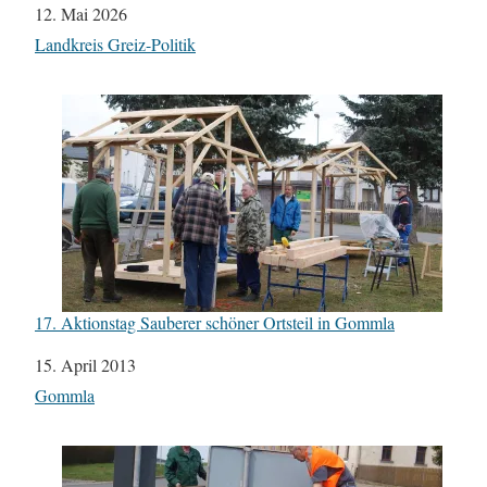
Datum
12. Mai 2026
In Bezug auf
Landkreis Greiz-Politik
17. Aktionstag Sauberer schöner Ortsteil in Gommla
Datum
15. April 2013
In Bezug auf
Gommla