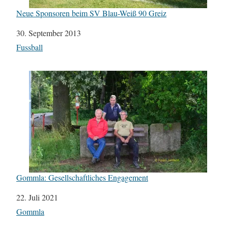
Neue Sponsoren beim SV Blau-Weiß 90 Greiz
Datum
30. September 2013
In Bezug auf
Fussball
Gommla: Gesellschaftliches Engagement
Datum
22. Juli 2021
In Bezug auf
Gommla