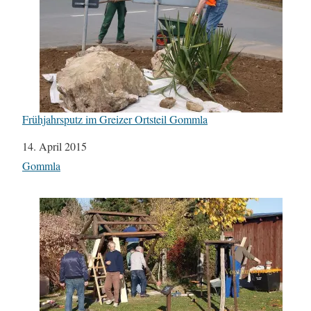
Frühjahrsputz im Greizer Ortsteil Gommla
Datum
14. April 2015
In Bezug auf
Gommla