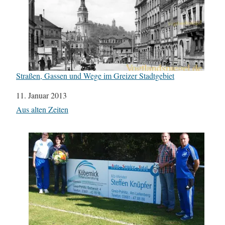
Straßen, Gassen und Wege im Greizer Stadtgebiet
Datum
11. Januar 2013
In Bezug auf
Aus alten Zeiten