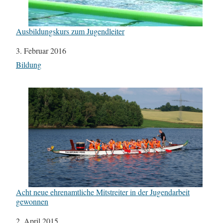
Ausbildungskurs zum Jugendleiter
Datum
3. Februar 2016
In Bezug auf
Bildung
Acht neue ehrenamtliche Mitstreiter in der Jugendarbeit
gewonnen
Datum
2. April 2015