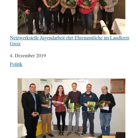
Netzwerkstelle Jugendarbeit ehrt Ehrenamtliche im Landkreis
Greiz
Datum
4. Dezember 2019
In Bezug auf
Politik