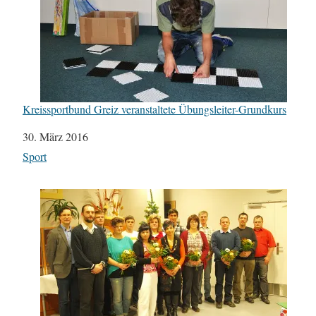
Kreissportbund Greiz veranstaltete Übungsleiter-Grundkurs
Datum
30. März 2016
In Bezug auf
Sport