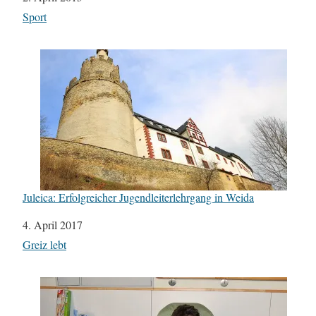
In Bezug auf
Sport
Juleica: Erfolgreicher Jugendleiterlehrgang in Weida
Datum
4. April 2017
In Bezug auf
Greiz lebt