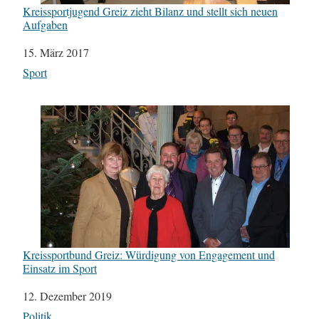
Kreissportjugend Greiz zieht Bilanz und stellt sich neuen
Aufgaben
Datum
15. März 2017
In Bezug auf
Sport
Kreissportbund Greiz: Würdigung von Engagement und
Einsatz im Sport
Datum
12. Dezember 2019
In Bezug auf
Politik