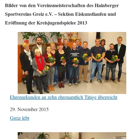
Bilder von den Vereinsmeisterschaften des Hainberger
Sportvereins Greiz e.V. – Sektion Eiskunstlaufen und
Eröffnung der Kreisjugendspielee 2013
Ehrenurkunden an zehn ehrenamtlich Tätige überreicht
Datum
29. November 2015
In Bezug auf
Greiz lebt