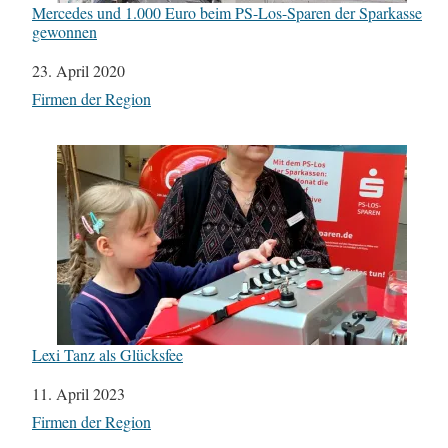
Mercedes und 1.000 Euro beim PS-Los-Sparen der Sparkasse
gewonnen
Datum
23. April 2020
In Bezug auf
Firmen der Region
Lexi Tanz als Glücksfee
Datum
11. April 2023
In Bezug auf
Firmen der Region