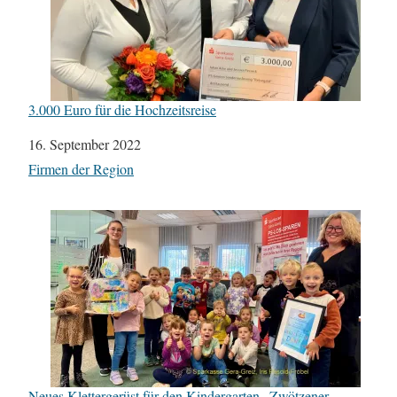
3.000 Euro für die Hochzeitsreise
Datum
16. September 2022
In Bezug auf
Firmen der Region
Neues Klettergerüst für den Kindergarten „Zwötzener