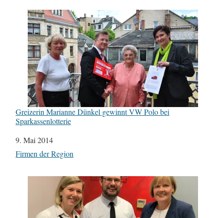
Greizerin Marianne Dünkel gewinnt VW Polo bei
Sparkassenlotterie
Datum
9. Mai 2014
In Bezug auf
Firmen der Region