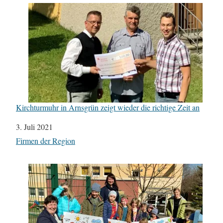
Kirchturmuhr in Arnsgrün zeigt wieder die richtige Zeit an
Datum
3. Juli 2021
In Bezug auf
Firmen der Region