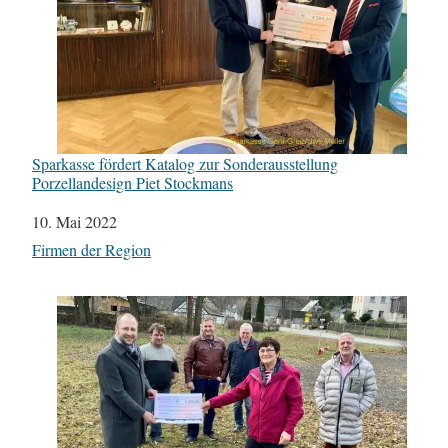
Sparkasse fördert Katalog zur Sonderausstellung
Porzellandesign Piet Stockmans
Datum
10. Mai 2022
In Bezug auf
Firmen der Region