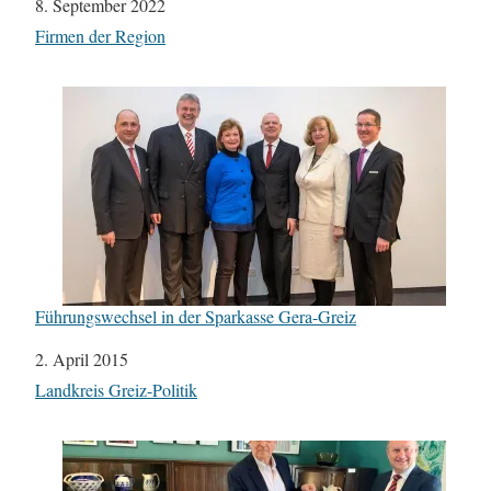
Datum
8. September 2022
In Bezug auf
Firmen der Region
Führungswechsel in der Sparkasse Gera-Greiz
Datum
2. April 2015
In Bezug auf
Landkreis Greiz-Politik