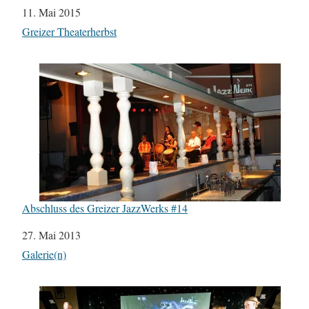
Datum
11. Mai 2015
In Bezug auf
Greizer Theaterherbst
Abschluss des Greizer JazzWerks #14
Datum
27. Mai 2013
In Bezug auf
Galerie(n)