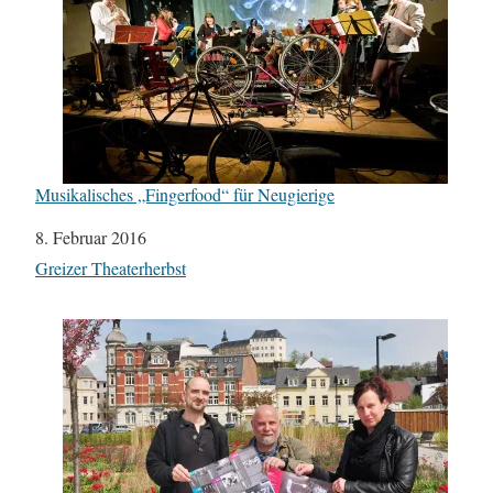
Musikalisches „Fingerfood“ für Neugierige
Datum
8. Februar 2016
In Bezug auf
Greizer Theaterherbst