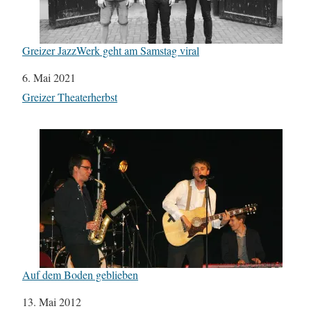
Greizer JazzWerk geht am Samstag viral
Datum
6. Mai 2021
In Bezug auf
Greizer Theaterherbst
Auf dem Boden geblieben
Datum
13. Mai 2012