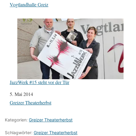
In Bezug auf
Vogtlandhalle Greiz
JazzWerk #15 steht vor der Tür
Datum
5. Mai 2014
In Bezug auf
Greizer Theaterherbst
Kategorien:
Greizer Theaterherbst
Schlagwörter:
Greizer Theaterherbst