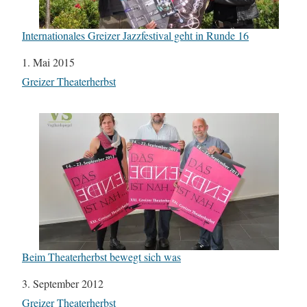
Internationales Greizer Jazzfestival geht in Runde 16
Datum
1. Mai 2015
In Bezug auf
Greizer Theaterherbst
Beim Theaterherbst bewegt sich was
Datum
3. September 2012
In Bezug auf
Greizer Theaterherbst