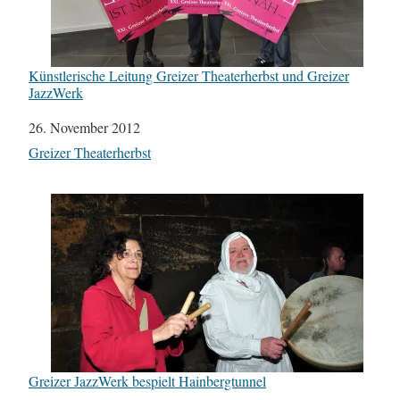
Künstlerische Leitung Greizer Theaterherbst und Greizer
JazzWerk
Datum
26. November 2012
In Bezug auf
Greizer Theaterherbst
Greizer JazzWerk bespielt Hainbergtunnel