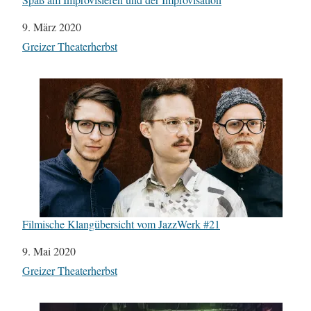
Datum
9. März 2020
In Bezug auf
Greizer Theaterherbst
Filmische Klangübersicht vom JazzWerk #21
Datum
9. Mai 2020
In Bezug auf
Greizer Theaterherbst