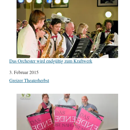
Das Orchester wird endgültig zum Kraftwerk
Datum
3. Februar 2015
In Bezug auf
Greizer Theaterherbst