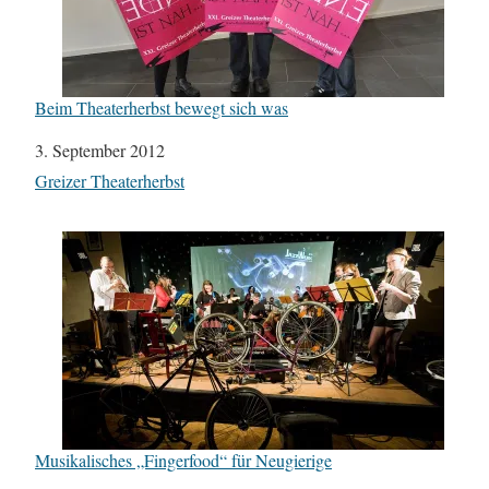
Beim Theaterherbst bewegt sich was
Datum
3. September 2012
In Bezug auf
Greizer Theaterherbst
Musikalisches „Fingerfood“ für Neugierige