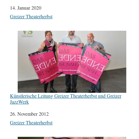
Datum
14. Januar 2020
In Bezug auf
Greizer Theaterherbst
Künstlerische Leitung Greizer Theaterherbst und Greizer
JazzWerk
Datum
26. November 2012
In Bezug auf
Greizer Theaterherbst