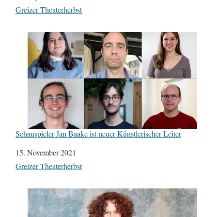
In Bezug auf
Greizer Theaterherbst
Schauspieler Jan Baake ist neuer Künstlerischer Leiter
Datum
15. November 2021
In Bezug auf
Greizer Theaterherbst