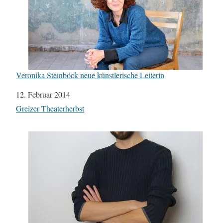
Veronika Steinböck neue künstlerische Leiterin
Datum
12. Februar 2014
In Bezug auf
Greizer Theaterherbst