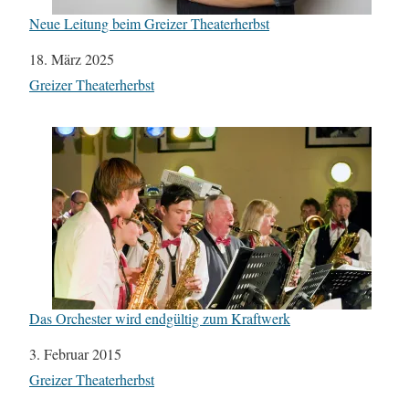
Neue Leitung beim Greizer Theaterherbst
Datum
18. März 2025
In Bezug auf
Greizer Theaterherbst
Das Orchester wird endgültig zum Kraftwerk
Datum
3. Februar 2015
In Bezug auf
Greizer Theaterherbst