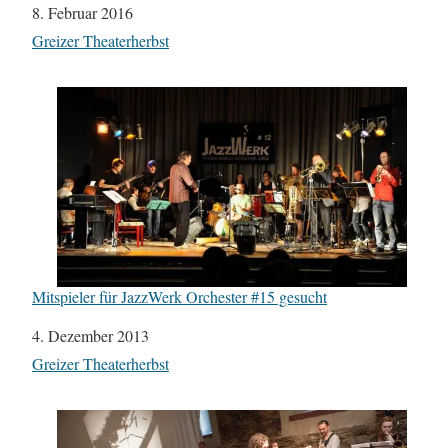
Datum
8. Februar 2016
In Bezug auf
Greizer Theaterherbst
Mitspieler für JazzWerk Orchester #15 gesucht
Datum
4. Dezember 2013
In Bezug auf
Greizer Theaterherbst