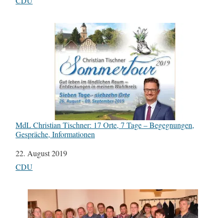
In Bezug auf
CDU
MdL Christian Tischner: 17 Orte, 7 Tage – Begegnungen,
Gespräche, Informationen
Datum
22. August 2019
In Bezug auf
CDU