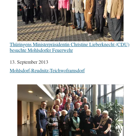
Thüringens Ministerpräsidentin Christine Lieberknecht (CDU)
besuchte Mohlsdorfer Feuerwehr
Datum
13. September 2013
In Bezug auf
Mohlsdorf-Reudnitz-Teichwoframsdorf