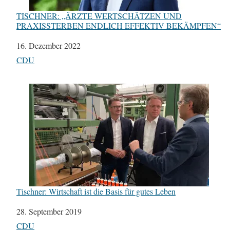
TISCHNER: „ÄRZTE WERTSCHÄTZEN UND
PRAXISSTERBEN ENDLICH EFFEKTIV BEKÄMPFEN“
Datum
16. Dezember 2022
In Bezug auf
CDU
Tischner: Wirtschaft ist die Basis für gutes Leben
Datum
28. September 2019
In Bezug auf
CDU