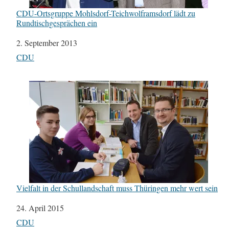
CDU-Ortsgruppe Mohlsdorf-Teichwolframsdorf lädt zu
Rundtischgesprächen ein
Datum
2. September 2013
In Bezug auf
CDU
Vielfalt in der Schullandschaft muss Thüringen mehr wert sein
Datum
24. April 2015
In Bezug auf
CDU