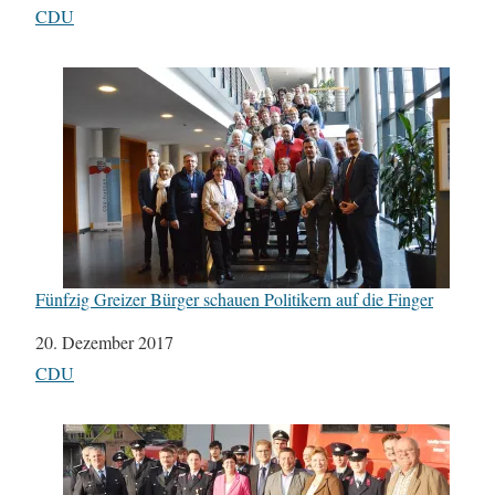
In Bezug auf
CDU
Fünfzig Greizer Bürger schauen Politikern auf die Finger
Datum
20. Dezember 2017
In Bezug auf
CDU