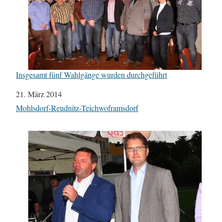
Insgesamt fünf Wahlgänge wurden durchgeführt
Datum
21. März 2014
In Bezug auf
Mohlsdorf-Reudnitz-Teichwoframsdorf