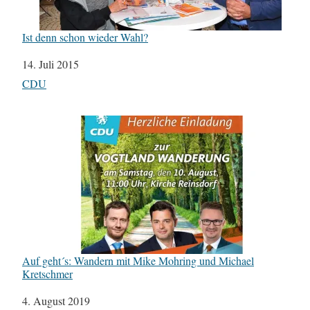
Ist denn schon wieder Wahl?
Datum
14. Juli 2015
In Bezug auf
CDU
Auf geht´s: Wandern mit Mike Mohring und Michael
Kretschmer
Datum
4. August 2019