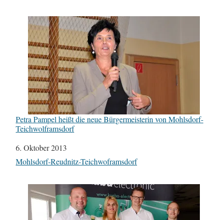
Petra Pampel heißt die neue Bürgermeisterin von Mohlsdorf-
Teichwolframsdorf
Datum
6. Oktober 2013
In Bezug auf
Mohlsdorf-Reudnitz-Teichwoframsdorf