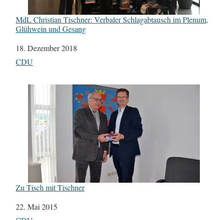
MdL Christian Tischner: Verbaler Schlagabtausch im Plenum,
Glühwein und Gesang
Datum
18. Dezember 2018
In Bezug auf
CDU
Zu Tisch mit Tischner
Datum
22. Mai 2015