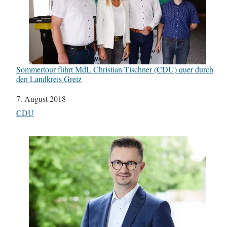
Sommertour führt MdL Christian Tischner (CDU) quer durch
den Landkreis Greiz
Datum
7. August 2018
In Bezug auf
CDU