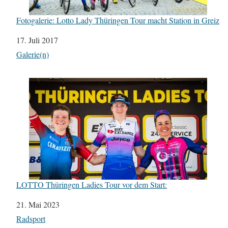
Fotogalerie: Lotto Lady Thüringen Tour macht Station in Greiz
Datum
17. Juli 2017
In Bezug auf
Galerie(n)
LOTTO Thüringen Ladies Tour vor dem Start:
Datum
21. Mai 2023
In Bezug auf
Radsport