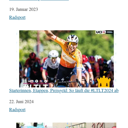
Datum
19. Januar 2023
In Bezug auf
Radsport
Starterinnen, Etappen, Preisgeld: So läuft die #LTLT2024 ab
Datum
22. Juni 2024
In Bezug auf
Radsport