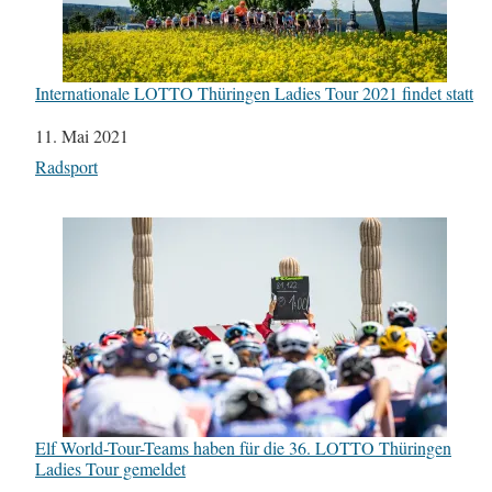
Internationale LOTTO Thüringen Ladies Tour 2021 findet statt
Datum
11. Mai 2021
In Bezug auf
Radsport
Elf World-Tour-Teams haben für die 36. LOTTO Thüringen
Ladies Tour gemeldet