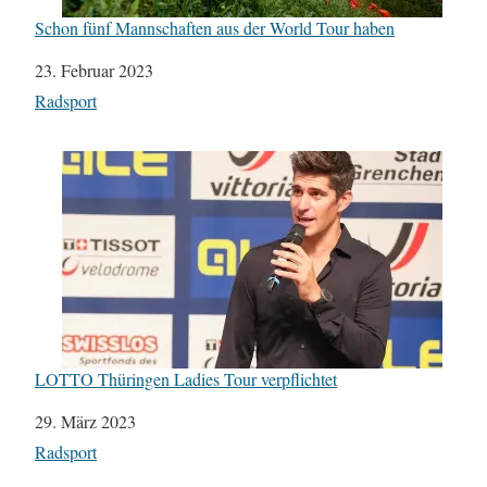
Schon fünf Mannschaften aus der World Tour haben
Datum
23. Februar 2023
In Bezug auf
Radsport
LOTTO Thüringen Ladies Tour verpflichtet
Datum
29. März 2023
In Bezug auf
Radsport