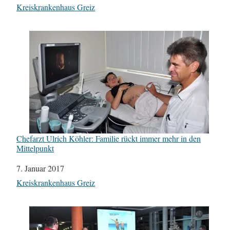
In Bezug auf
Kreiskrankenhaus Greiz
Chefarzt Ulrich Köhler: Familie rückt immer mehr in den
Mittelpunkt
Datum
7. Januar 2017
In Bezug auf
Kreiskrankenhaus Greiz