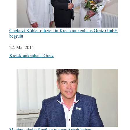
Chefarzt Köhler offiziell in Kreiskrankenhaus Greiz GmbH
begrüßt
Datum
22. Mai 2014
In Bezug auf
Kreiskrankenhaus Greiz
Möchte wieder Spaß an meiner Arbeit haben