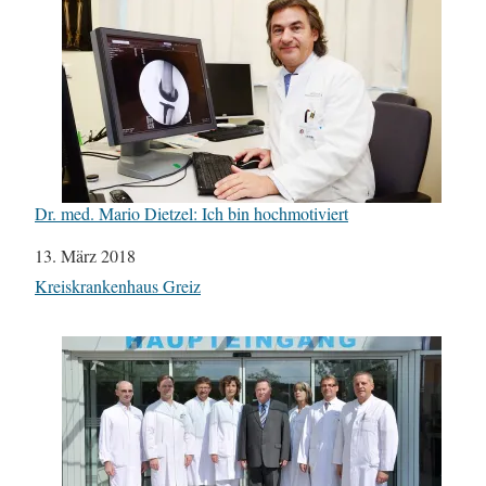
Dr. med. Mario Dietzel: Ich bin hochmotiviert
Datum
13. März 2018
In Bezug auf
Kreiskrankenhaus Greiz