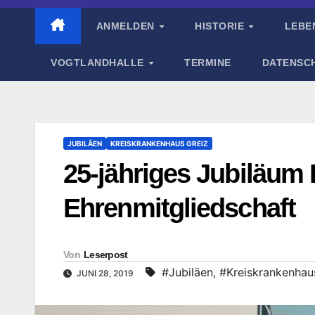
ANMELDEN
HISTORIE
LEBE
VOGTLANDHALLE
TERMINE
DATENSC
JUBILÄEN
KREISKRANKENHAUS GREIZ
25-jähriges Jubiläum
Ehrenmitgliedschaft
Von
Leserpost
#Jubiläen
,
#Kreiskrankenhau
JUNI 28, 2019