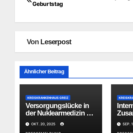
Geburtstag
Von
Leserpost
Ähnlicher Beitrag
KREISKRANKENHAUS GREIZ
KREISKR
Versorgungslücke in
Inter
der Nuklearmedizin –
Zusa
überregionale
Mediz
OKT. 20, 2025
SEP. 1
Versorgung im MVZ