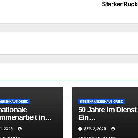
Starker Rüc
ANKENHAUS GREIZ
KREISKRANKENHAUS GREIZ
nationale
50 Jahre im Dienst
mmenarbeit in
Ein
in und Pflege:
außergewöhnliche
1, 2025
SEP. 2, 2025
Jubiläum im