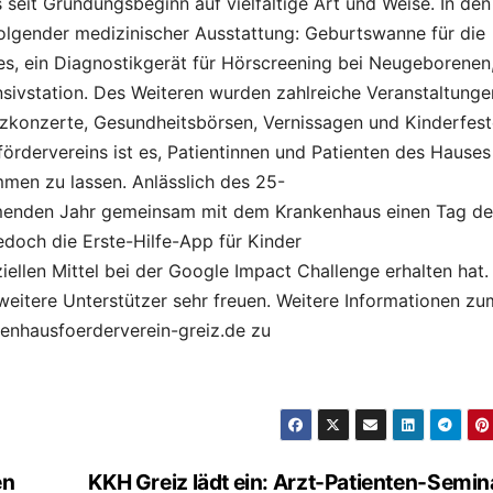
 seit Gründungsbeginn auf vielfältige Art und Weise. In den
olgender medizinischer Ausstattung: Geburtswanne für die
es, ein Diagnostikgerät für Hörscreening bei Neugeborenen
sivstation. Des Weiteren wurden zahlreiche Veranstaltunge
fizkonzerte, Gesundheitsbörsen, Vernissagen und Kinderfest
ördervereins ist es, Patientinnen und Patienten des Hauses
en zu lassen. Anlässlich des 25-
menden Jahr gemeinsam mit dem Krankenhaus einen Tag de
edoch die Erste-Hilfe-App für Kinder
ziellen Mittel bei der Google Impact Challenge erhalten hat.
weitere Unterstützer sehr freuen. Weitere Informationen zu
enhausfoerderverein-greiz.de zu
en
KKH Greiz lädt ein: Arzt-Patienten-Semin