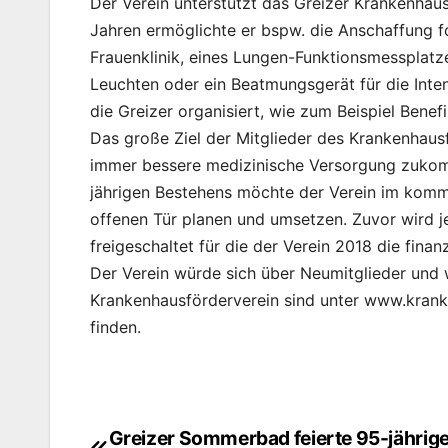
Der Verein unterstützt das Greizer Krankenhaus
Jahren ermöglichte er bspw. die Anschaffung f
Frauenklinik, eines Lungen-Funktionsmessplatz
Leuchten oder ein Beatmungsgerät für die Inten
die Greizer organisiert, wie zum Beispiel Bene
Das große Ziel der Mitglieder des Krankenhausf
immer bessere medizinische Versorgung zukomm
jährigen Bestehens möchte der Verein im kom
offenen Tür planen und umsetzen. Zuvor wird j
freigeschaltet für die der Verein 2018 die finan
Der Verein würde sich über Neumitglieder und 
Krankenhausförderverein sind unter www.krank
finden.
Greizer Sommerbad feierte 95-jährig
Beitragsnavigation