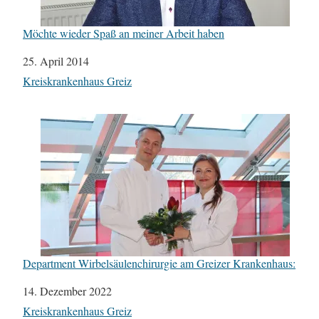
Möchte wieder Spaß an meiner Arbeit haben
Datum
25. April 2014
In Bezug auf
Kreiskrankenhaus Greiz
Department Wirbelsäulenchirurgie am Greizer Krankenhaus:
Datum
14. Dezember 2022
In Bezug auf
Kreiskrankenhaus Greiz