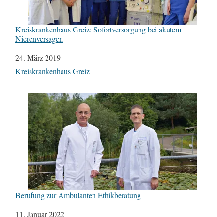
Kreiskrankenhaus Greiz: Sofortversorgung bei akutem
Nierenversagen
Datum
24. März 2019
In Bezug auf
Kreiskrankenhaus Greiz
Berufung zur Ambulanten Ethikberatung
Datum
11. Januar 2022