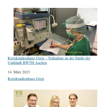
Kreiskrankenhaus Greiz – Teilnahme an der Studie der
Uniklinik RWTH Aachen
Datum
14. März 2023
In Bezug auf
Kreiskrankenhaus Greiz