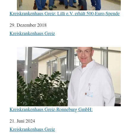
Kreiskrankenhaus Greiz: Lilli e.V. erhält 500-Euro-Spende
Datum
29. Dezember 2018
In Bezug auf
Kreiskrankenhaus Greiz
Kreiskrankenhaus Greiz-Ronneburg GmbH:
Datum
21. Juni 2024
In Bezug auf
Kreiskrankenhaus Greiz