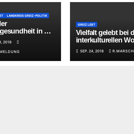
BT
LANDKREIS GREIZ-POLITIK
der
GREIZ LEBT
gesundheit in der
Vielfalt gelebt bei 
ing-Regelschule
interkulturellen W
8, 2018
in Greiz
SEP. 24, 2018
R.MARSCH
EMELDUNG