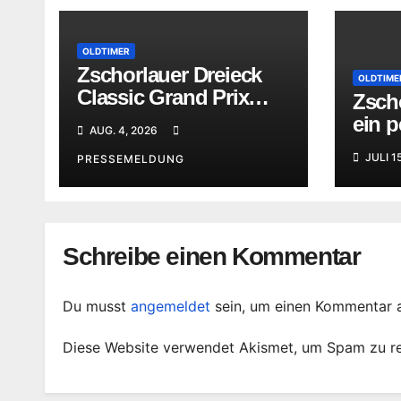
OLDTIMER
Zschorlauer Dreieck
OLDTIME
Classic Grand Prix
Zsch
erhöhte die Vorfreude
ein p
AUG. 4, 2026
aufs nächste Jubiläum
Moto
JULI 1
PRESSEMELDUNG
Schreibe einen Kommentar
Du musst
angemeldet
sein, um einen Kommentar 
Diese Website verwendet Akismet, um Spam zu r