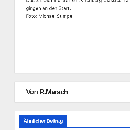
Das 21. Oldtimertreffen „Kirchberg Classics“
gingen an den Start.
Foto: Michael Stimpel
Beitragsnavigation
Von
R.Marsch
Ähnlicher Beitrag