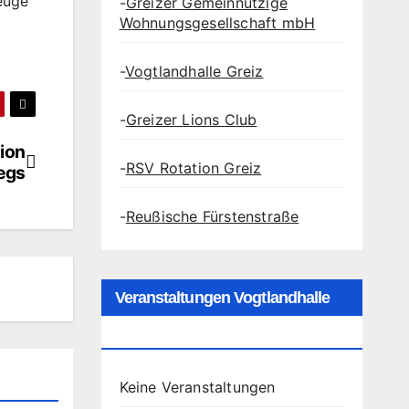
euge
-
Greizer Gemeinnützige
Wohnungsgesellschaft mbH
-
Vogtlandhalle Greiz
-
Greizer Lions Club
gion
-
RSV Rotation Greiz
egs
-
Reußische Fürstenstraße
Veranstaltungen Vogtlandhalle
Greiz
Keine Veranstaltungen