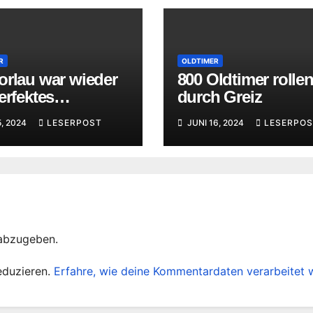
R
OLDTIMER
orlau war wieder
800 Oldtimer rolle
erfektes
durch Greiz
rsport-Fest
5, 2024
LESERPOST
JUNI 16, 2024
LESERPOS
abzugeben.
eduzieren.
Erfahre, wie deine Kommentardaten verarbeitet 