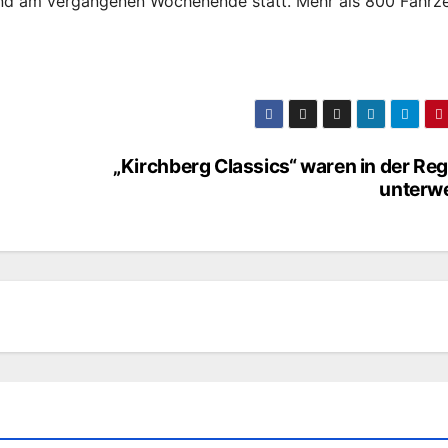
 fand am vergangenen Wochenende statt. Mehr als 800 Fahrz
„Kirchberg Classics“ waren in der Re
unterw