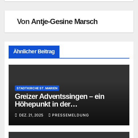
Von
Antje-Gesine Marsch
Ähnlicher Beitrag
STADTKIRCHE ST. MARIEN
Greizer Adventssingen – ein
Höhepunkt in der
Vorweihnachtszeit
DEZ. 21, 2025
PRESSEMELDUNG