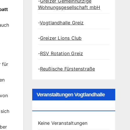
-
Greizer Gemeinnützige
Wohnungsgesellschaft mbH
batt
-
Vogtlandhalle Greiz
auch
-
Greizer Lions Club
-
RSV Rotation Greiz
 für
-
Reußische Fürstenstraße
en
Veranstaltungen Vogtlandhalle
 von
Greiz
 sich
Keine Veranstaltungen
über