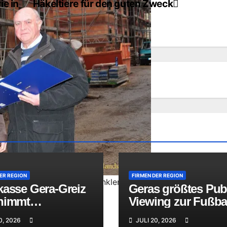
ie in
Häkeltiere für den guten Zweck
ER REGION
FIRMEN DER REGION
h mit Architekt Steffen Dinkler bei der
kasse Gera-Greiz
Geras größtes Pub
nimmt
Viewing zur Fußbal
seinsteiger nach
WM geht mit
0, 2026
JULI 20, 2026
greicher Prüfung
Abschlussparty u