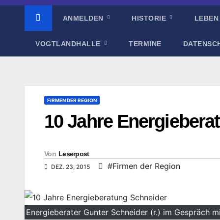
ANMELDEN
HISTORIE
LEBEN
VOGTLANDHALLE
TERMINE
DATENSC
FIRMEN DER REGION
10 Jahre Energiebera
Von
Leserpost
#Firmen der Region
DEZ. 23, 2015
Energieberater Gunter Schneider (r.) im Gespräch mi