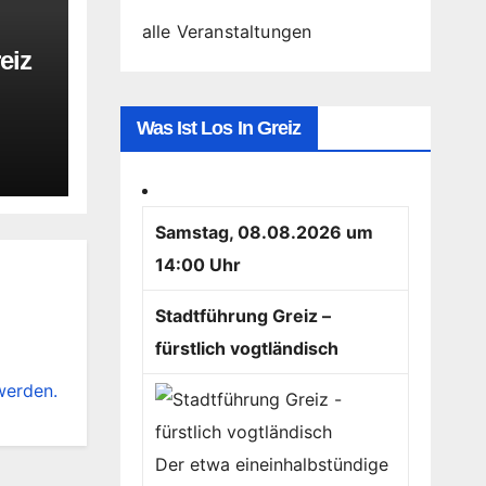
alle Veranstaltungen
eiz
ach
Was Ist Los In Greiz
ung
Samstag, 08.08.2026 um
14:00 Uhr
Stadtführung Greiz –
fürstlich vogtländisch
werden.
Der etwa eineinhalbstündige