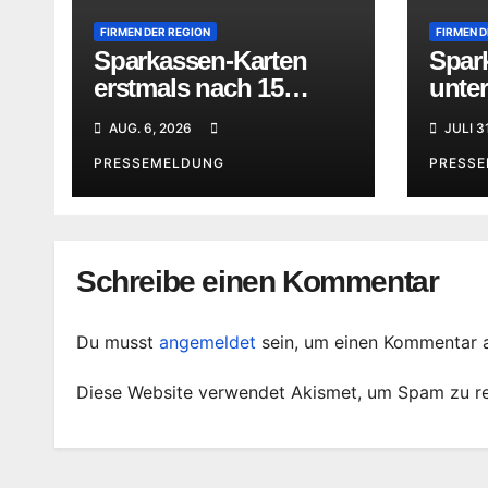
FIRMEN DER REGION
FIRMEN D
Sparkassen-Karten
Spar
erstmals nach 15
unter
Jahren im neuen
des F
AUG. 6, 2026
JULI 3
klaren Design
„Som
PRESSEMELDUNG
PRESS
Schreibe einen Kommentar
Du musst
angemeldet
sein, um einen Kommentar 
Diese Website verwendet Akismet, um Spam zu r