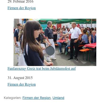
Datum
29. Februar 2016
In Bezug auf
Firmen der Region
Fanfarenzug Greiz trat beim Jubiläumsfest auf
Datum
31. August 2015
In Bezug auf
Firmen der Region
Kategorien:
Firmen der Region
,
Umland