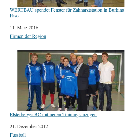
WERTBAU spendet Fenster für Zahnarztstation in Burkina
Faso
Datum
11. März 2016
In Bezug auf
Firmen der Region
Elsterberger BC mit neuen Trainingsanzügen
Datum
21. Dezember 2012
In Bezug auf
Fussball