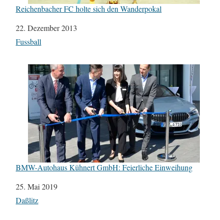
Reichenbacher FC holte sich den Wanderpokal
Datum
22. Dezember 2013
In Bezug auf
Fussball
BMW-Autohaus Kühnert GmbH: Feierliche Einweihung
Datum
25. Mai 2019
In Bezug auf
Daßlitz