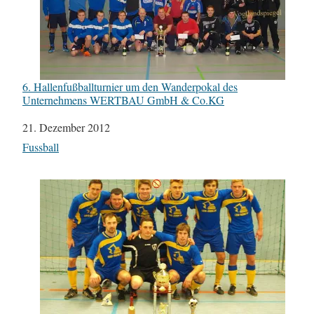
6. Hallenfußballturnier um den Wanderpokal des
Unternehmens WERTBAU GmbH & Co.KG
Datum
21. Dezember 2012
In Bezug auf
Fussball