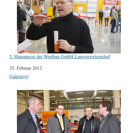
5. Hausmesse der Wertbau GmbH Langenwetzendorf
Datum
25. Februar 2012
In Bezug auf
Galerie(n)