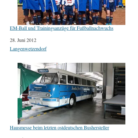
EM-Ball und Trainingsanzüge für Fußballnachwuchs
Datum
28. Juni 2012
In Bezug auf
Langenwetzendorf
Hausmesse beim letzten ostdeutschen Bushersteller