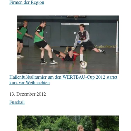
In Bezug auf
Firmen der Region
Hallenfußballturnier um den WERTBAU-Cup 2012 startet
kurz vor Weihnachten
Datum
13. Dezember 2012
In Bezug auf
Fussball