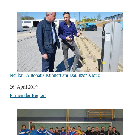
Neubau Autohaus Kühnert am Daßlitzer Kreuz
Datum
26. April 2019
In Bezug auf
Firmen der Region