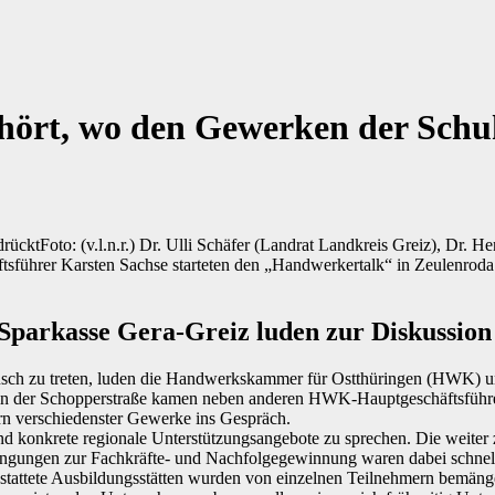
hört, wo den Gewerken der Schu
Foto: (v.l.n.r.) Dr. Ulli Schäfer (Landrat Landkreis Greiz), Dr. 
führer Karsten Sachse starteten den „Handwerkertalk“ in Zeulenroda 
parkasse Gera-Greiz luden zur Diskussion
usch zu treten, luden die Handwerkskammer für Ostthüringen (HWK) 
in der Schopperstraße kamen neben anderen HWK-Hauptgeschäftsführer
rn verschiedenster Gewerke ins Gespräch.
und konkrete regionale Unterstützungsangebote zu sprechen. Die weite
trengungen zur Fachkräfte- und Nachfolgegewinnung waren dabei schnel
stattete Ausbildungsstätten wurden von einzelnen Teilnehmern bemänge