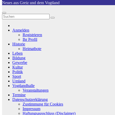
Neues aus Greiz und dem Vogtland
Anmelden
Registrieren
Ihr Profil
Historie
Heimatbote
Leben
Bildung
Gewerbe
Kultur
Politik
Sport
Umland
Vogtlandhalle
Veranstaltungen
Termine
Datenschutzerklärung
Zustimmung für Cookies
Impressum
Haftungsausschluss (Disclaimer)