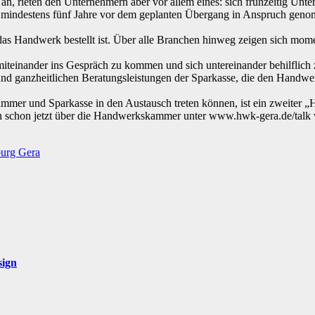
an, rieten den Unternehmern aber vor allem eines: sich frühzeitig Unt
en mindestens fünf Jahre vor dem geplanten Übergang in Anspruch gen
as Handwerk bestellt ist. Über alle Branchen hinweg zeigen sich mom
 miteinander ins Gespräch zu kommen und sich untereinander behilflich
und ganzheitlichen Beratungsleistungen der Sparkasse, die den Handwer
r und Sparkasse in den Austausch treten können, ist ein zweiter „Ha
nen schon jetzt über die Handwerkskammer unter www.hwk-gera.de/tal
burg Gera
sign