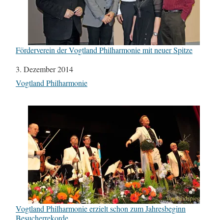
Förderverein der Vogtland Philharmonie mit neuer Spitze
Datum
3. Dezember 2014
In Bezug auf
Vogtland Philharmonie
Vogtland Philharmonie erzielt schon zum Jahresbeginn
Besucherrekorde