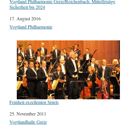
Vogtland Philharmonie Greiz/Reichenbach: Mittelfristige
Sicherheit bis 2024
Datum
17. August 2016
In Bezug auf
Vogtland Philharmonie
Feinheit exzellenten Spiels
Datum
25. November 2011
In Bezug auf
Vogtlandhalle Greiz