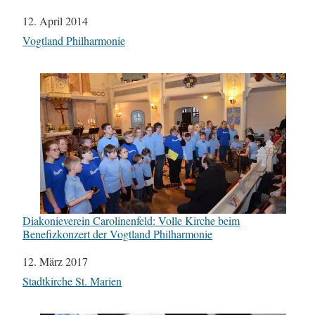
Datum
12. April 2014
In Bezug auf
Vogtland Philharmonie
Diakonieverein Carolinenfeld: Volle Kirche beim
Benefizkonzert der Vogtland Philharmonie
Datum
12. März 2017
In Bezug auf
Stadtkirche St. Marien