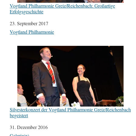
Vogtland Philharmonie Greiz/Reichenbach: Großartige
Erfolgsgeschichte
Datum
23. September 2017
In Bezug auf
Vogtland Philharmonie
Silvesterkonzert der Vogtland Philharmonie Greiz/Reichenbach
begeistert
Datum
31. Dezember 2016
In Bezug auf
Galerie(n)