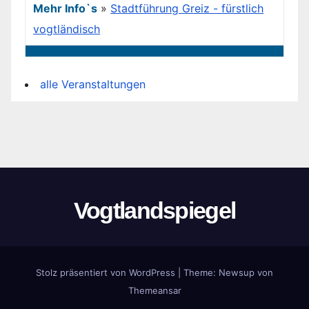
Mehr Info`s
»
Stadtführung Greiz - fürstlich
vogtländisch
alle Veranstaltungen
Vogtlandspiegel
Stolz präsentiert von WordPress
|
Theme:
Newsup
von
Themeansar