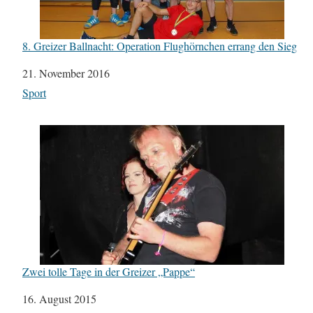
8. Greizer Ballnacht: Operation Flughörnchen errang den Sieg
Datum
21. November 2016
In Bezug auf
Sport
Zwei tolle Tage in der Greizer „Pappe“
Datum
16. August 2015