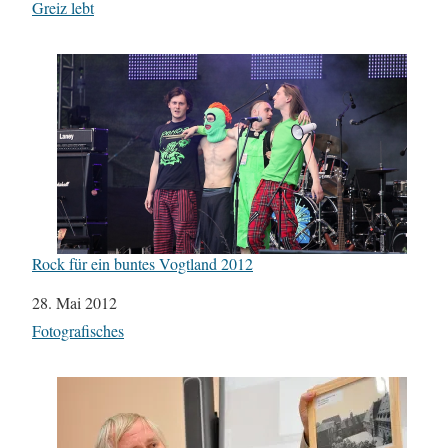
In Bezug auf
Greiz lebt
Rock für ein buntes Vogtland 2012
Datum
28. Mai 2012
In Bezug auf
Fotografisches