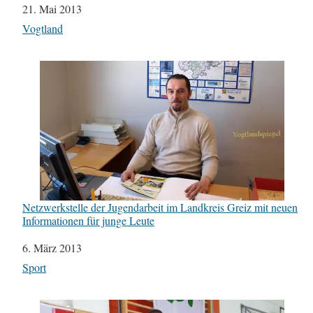
Datum
21. Mai 2013
In Bezug auf
Vogtland
Netzwerkstelle der Jugendarbeit im Landkreis Greiz mit neuen
Informationen für junge Leute
Datum
6. März 2013
In Bezug auf
Sport