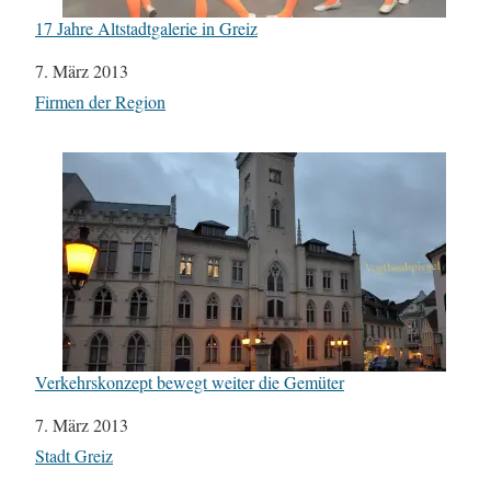
17 Jahre Altstadtgalerie in Greiz
Datum
7. März 2013
In Bezug auf
Firmen der Region
Verkehrskonzept bewegt weiter die Gemüter
Datum
7. März 2013
In Bezug auf
Stadt Greiz