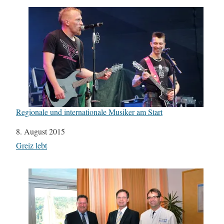
Regionale und internationale Musiker am Start
Datum
8. August 2015
In Bezug auf
Greiz lebt