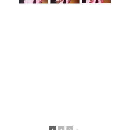
1
2
3
►