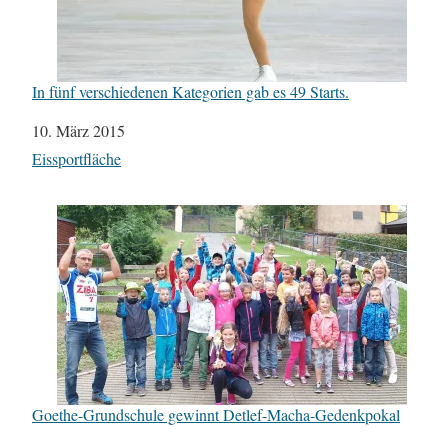
In fünf verschiedenen Kategorien gab es 49 Starts.
Datum
10. März 2015
In Bezug auf
Eissportfläche
Goethe-Grundschule gewinnt Detlef-Macha-Gedenkpokal