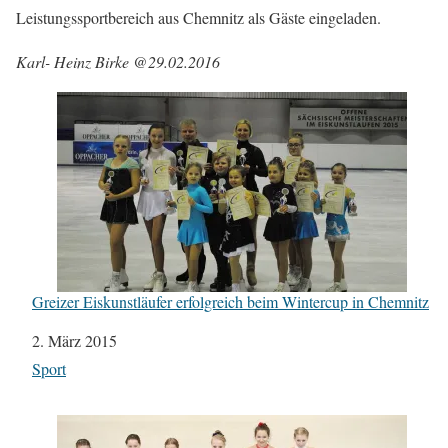
Leistungssportbereich aus Chemnitz als Gäste eingeladen.
Karl- Heinz Birke @29.02.2016
Greizer Eiskunstläufer erfolgreich beim Wintercup in Chemnitz
Datum
2. März 2015
In Bezug auf
Sport