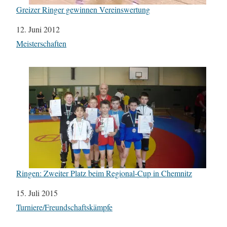
Greizer Ringer gewinnen Vereinswertung
Datum
12. Juni 2012
In Bezug auf
Meisterschaften
Ringen: Zweiter Platz beim Regional-Cup in Chemnitz
Datum
15. Juli 2015
In Bezug auf
Turniere/Freundschaftskämpfe