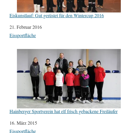
Eiskunstlauf: Gut gerüstet für den Wintercup 2016
Datum
21. Februar 2016
In Bezug auf
Eissportfläche
Hainberger Sportverein hat elf frisch gebackene Freiläufer
Datum
16. März 2015
In Bezug auf
Eissportfläche