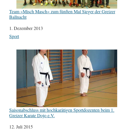
Team »Misch Masch« zum fünften Mal Sieger der Greizer
Ballnacht
Datum
1. Dezember 2013
In Bezug auf
Sport
Saisonabschluss mit hochkarätigen Sportdozenten beim 1.
Greizer Karate Dojo e.V.
Datum
12. Juli 2015