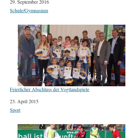
Datum
29. September 2016
In Bezug auf
Schule/Gymnasium
Feierlicher Abschluss der Vogtlandspiele
Datum
23. April 2015
In Bezug auf
Sport