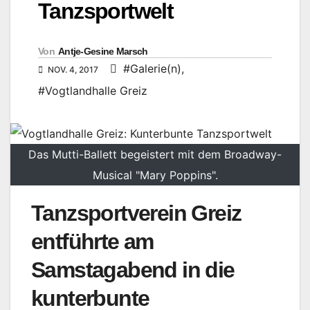
Tanzsportwelt
Von
Antje-Gesine Marsch
#Galerie(n)
,
NOV. 4, 2017
#Vogtlandhalle Greiz
Das Mutti-Ballett begeistert mit dem Broadway-
Musical "Mary Poppins".
Tanzsportverein Greiz
entführte am
Samstagabend in die
kunterbunte