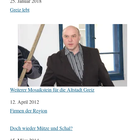
Datum
25. Januar 2018
In Bezug auf
Greiz lebt
Weiterer Mosaikstein für die Altstadt Greiz
Datum
12. April 2012
In Bezug auf
Firmen der Region
Doch wieder Mütze und Schal?