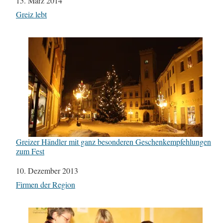
Datum
15. März 2014
In Bezug auf
Greiz lebt
Greizer Händler mit ganz besonderen Geschenkempfehlungen
zum Fest
Datum
10. Dezember 2013
In Bezug auf
Firmen der Region