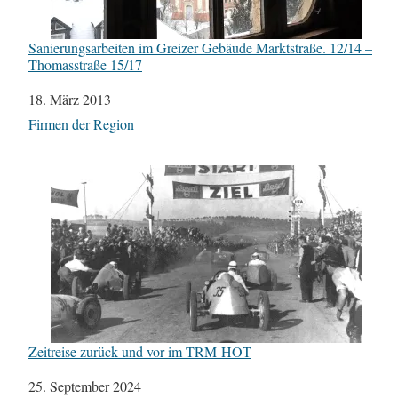
Sanierungsarbeiten im Greizer Gebäude Marktstraße. 12/14 –
Thomasstraße 15/17
Datum
18. März 2013
In Bezug auf
Firmen der Region
Zeitreise zurück und vor im TRM-HOT
Datum
25. September 2024