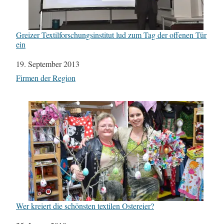
Greizer Textilforschungsinstitut lud zum Tag der offenen Tür
ein
Datum
19. September 2013
In Bezug auf
Firmen der Region
Wer kreiert die schönsten textilen Ostereier?