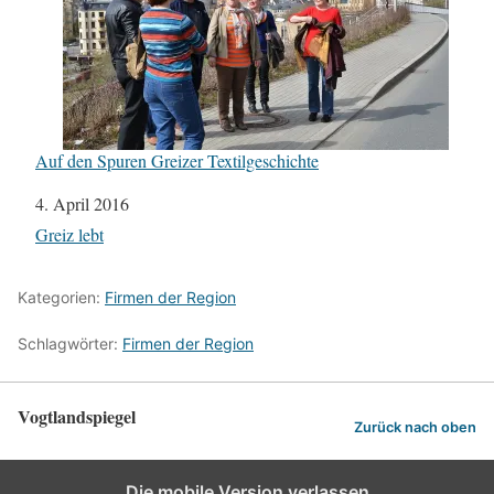
Auf den Spuren Greizer Textilgeschichte
Datum
4. April 2016
In Bezug auf
Greiz lebt
Kategorien:
Firmen der Region
Schlagwörter:
Firmen der Region
Vogtlandspiegel
Zurück nach oben
Die mobile Version verlassen