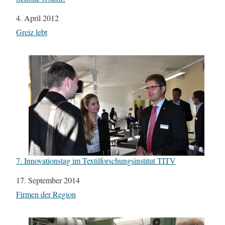
Datum
4. April 2012
In Bezug auf
Greiz lebt
7. Innovationstag im Textilforschungsinstitut TITV
Datum
17. September 2014
In Bezug auf
Firmen der Region