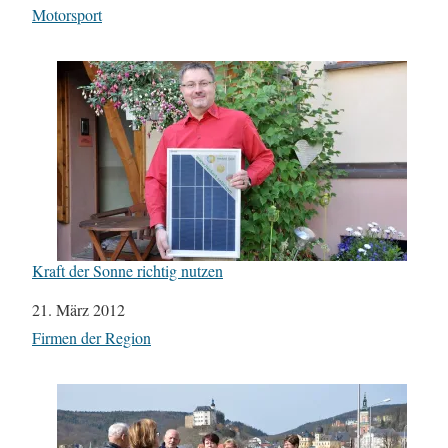
In Bezug auf
Motorsport
Kraft der Sonne richtig nutzen
Datum
21. März 2012
In Bezug auf
Firmen der Region