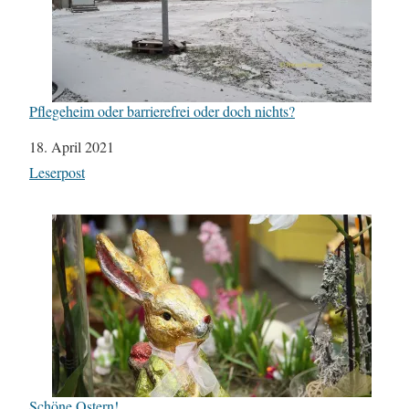
Pflegeheim oder barrierefrei oder doch nichts?
Datum
18. April 2021
In Bezug auf
Leserpost
Schöne Ostern!