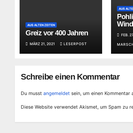
AUS ALTE
Pohli
Wind 
AUS ALTEN ZEITEN
stric
Greiz vor 400 Jahren
FEB. 2
MÄRZ 21, 2021
LESERPOST
MARSC
Schreibe einen Kommentar
Du musst
angemeldet
sein, um einen Kommentar 
Diese Website verwendet Akismet, um Spam zu r