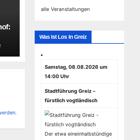
alle Veranstaltungen
hof:
Was Ist Los In Greiz
iten
T
Samstag, 08.08.2026 um
14:00 Uhr
Stadtführung Greiz –
fürstlich vogtländisch
werden.
Der etwa eineinhalbstündige