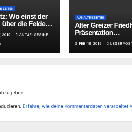
N ZEITEN
tz: Wo einst der
AUS ALTEN ZEITEN
über die Felder
Alter Greizer Fried
h
Präsentation
7, 2019
ANTJE-GESINE
studentischer Arbe
FEB. 19, 2019
LESERPOS
H
abzugeben.
eduzieren.
Erfahre, wie deine Kommentardaten verarbeitet 