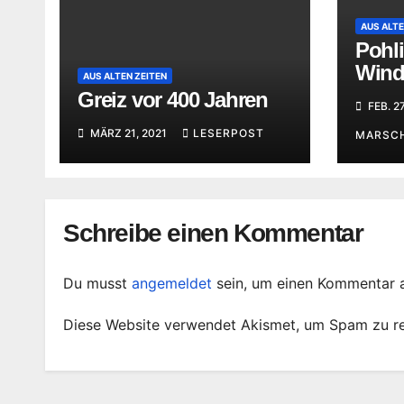
AUS ALTE
Pohli
Wind 
AUS ALTEN ZEITEN
stric
Greiz vor 400 Jahren
FEB. 2
MÄRZ 21, 2021
LESERPOST
MARSC
Schreibe einen Kommentar
Du musst
angemeldet
sein, um einen Kommentar 
Diese Website verwendet Akismet, um Spam zu r