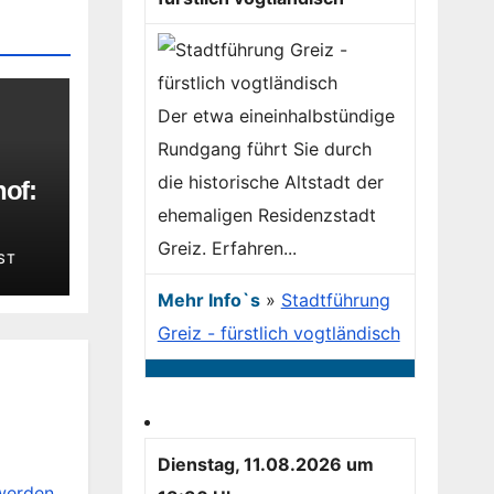
Der etwa eineinhalbstündige
Rundgang führt Sie durch
die historische Altstadt der
hof:
ehemaligen Residenzstadt
iten
Greiz. Erfahren...
ST
Mehr Info`s
»
Stadtführung
Greiz - fürstlich vogtländisch
Dienstag, 11.08.2026 um
werden.