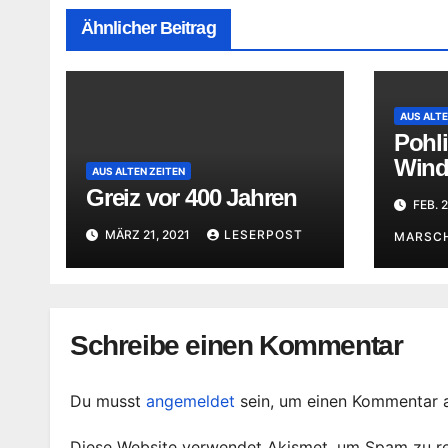
Ähnlicher Beitrag
AUS ALTE
Pohli
Wind 
AUS ALTEN ZEITEN
stric
Greiz vor 400 Jahren
FEB. 2
MÄRZ 21, 2021
LESERPOST
MARSC
Schreibe einen Kommentar
Du musst
angemeldet
sein, um einen Kommentar 
Diese Website verwendet Akismet, um Spam zu r