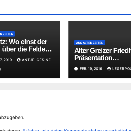
N ZEITEN
tz: Wo einst der
AUS ALTEN ZEITEN
über die Felder
Alter Greizer Fried
h
Präsentation
7, 2019
ANTJE-GESINE
studentischer Arbe
FEB. 19, 2019
LESERPO
H
abzugeben.
eduzieren.
Erfahre, wie deine Kommentardaten verarbeitet 