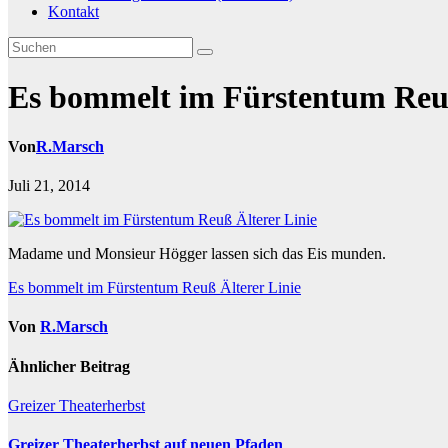
Kontakt
Es bommelt im Fürstentum Reuß
Von
R.Marsch
Juli 21, 2014
Madame und Monsieur Högger lassen sich das Eis munden.
Beitragsnavigation
Es bommelt im Fürstentum Reuß Älterer Linie
Von
R.Marsch
Ähnlicher Beitrag
Greizer Theaterherbst
Greizer Theaterherbst auf neuen Pfaden