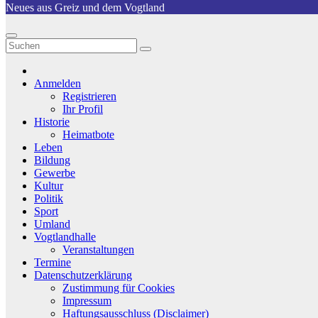
Neues aus Greiz und dem Vogtland
Anmelden
Registrieren
Ihr Profil
Historie
Heimatbote
Leben
Bildung
Gewerbe
Kultur
Politik
Sport
Umland
Vogtlandhalle
Veranstaltungen
Termine
Datenschutzerklärung
Zustimmung für Cookies
Impressum
Haftungsausschluss (Disclaimer)